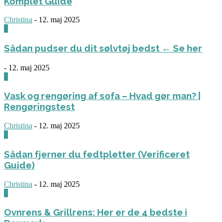
Komplet Guide
Christina
-
12. maj 2025
0
Sådan pudser du dit sølvtøj bedst ← Se her
-
12. maj 2025
0
Vask og rengøring af sofa – Hvad gør man? |
Rengøringstest
Christina
-
12. maj 2025
0
Sådan fjerner du fedtpletter (Verificeret
Guide)
Christina
-
12. maj 2025
0
Ovnrens & Grillrens: Her er de 4 bedste i