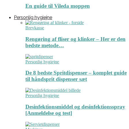
En guide til Vileda moppen
Personlig hygiejne
Brevkasse
Rengøring af fliser og klinker – Her er den
bedste metode…
Personlig hygiejne
De 8 bedste Spritdispenser – komplet guide
til håndsprit dispenser sæt
Personlig hygiejne
Desinfektionsmiddel og desinfektionsspray
[Anmeldelse og test]