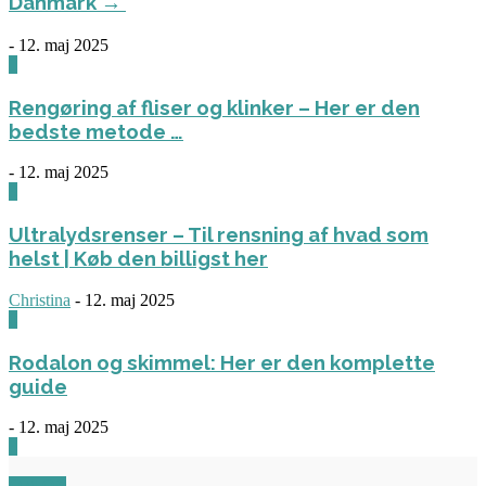
Danmark →
-
12. maj 2025
1
Rengøring af fliser og klinker – Her er den
bedste metode …
-
12. maj 2025
3
Ultralydsrenser – Til rensning af hvad som
helst | Køb den billigst her
Christina
-
12. maj 2025
0
Rodalon og skimmel: Her er den komplette
guide
-
12. maj 2025
3