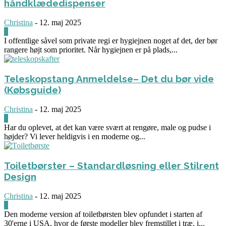
håndklædedispenser
Christina
-
12. maj 2025
0
I offentlige såvel som private regi er hygiejnen noget af det, der bør
rangere højt som prioritet. Når hygiejnen er på plads,...
Teleskopstang Anmeldelse– Det du bør vide
(Købsguide)
Christina
-
12. maj 2025
0
Har du oplevet, at det kan være svært at rengøre, male og pudse i
højder? Vi lever heldigvis i en moderne og...
Toiletbørster – Standardløsning eller Stilrent
Design
Christina
-
12. maj 2025
0
Den moderne version af toiletbørsten blev opfundet i starten af
30'erne i USA, hvor de første modeller blev fremstillet i træ, i...