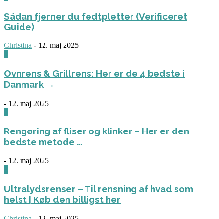
Sådan fjerner du fedtpletter (Verificeret
Guide)
Christina
-
12. maj 2025
0
Ovnrens & Grillrens: Her er de 4 bedste i
Danmark →
-
12. maj 2025
1
Rengøring af fliser og klinker – Her er den
bedste metode …
-
12. maj 2025
3
Ultralydsrenser – Til rensning af hvad som
helst | Køb den billigst her
Christina
-
12. maj 2025