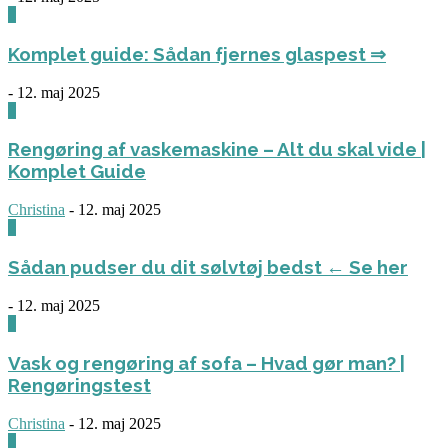
0
Komplet guide: Sådan fjernes glaspest ⇒
-
12. maj 2025
0
Rengøring af vaskemaskine – Alt du skal vide |
Komplet Guide
Christina
-
12. maj 2025
0
Sådan pudser du dit sølvtøj bedst ← Se her
-
12. maj 2025
0
Vask og rengøring af sofa – Hvad gør man? |
Rengøringstest
Christina
-
12. maj 2025
0