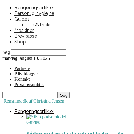
Rengøringsartikler
Personlig hygiejne
Guides
Tips&Tricks
Maskiner
Brevkasse
Shop
Søg
mandag, august 10, 2026
Partnere
Bliv blogger
Kontakt
Privatlivspolitik
Rensning.dk af Christina Jensen
Rengøringsartikler
Guides
Sådan pudser du dit sølvtøj bedst ← Se