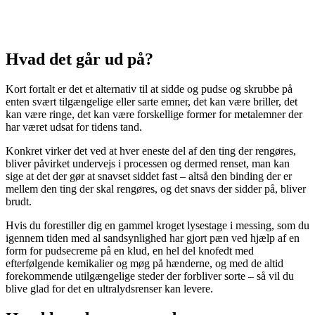
Hvad det går ud på?
Kort fortalt er det et alternativ til at sidde og pudse og skrubbe på
enten svært tilgængelige eller sarte emner, det kan være briller, det
kan være ringe, det kan være forskellige former for metalemner der
har været udsat for tidens tand.
Konkret virker det ved at hver eneste del af den ting der rengøres,
bliver påvirket undervejs i processen og dermed renset, man kan
sige at det der gør at snavset siddet fast – altså den binding der er
mellem den ting der skal rengøres, og det snavs der sidder på, bliver
brudt.
Hvis du forestiller dig en gammel kroget lysestage i messing, som du
igennem tiden med al sandsynlighed har gjort pæn ved hjælp af en
form for pudsecreme på en klud, en hel del knofedt med
efterfølgende kemikalier og møg på hænderne, og med de altid
forekommende utilgængelige steder der forbliver sorte – så vil du
blive glad for det en ultralydsrenser kan levere.