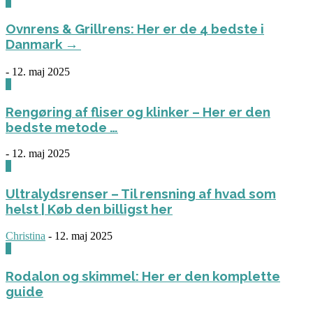
0
Ovnrens & Grillrens: Her er de 4 bedste i
Danmark →
-
12. maj 2025
1
Rengøring af fliser og klinker – Her er den
bedste metode …
-
12. maj 2025
3
Ultralydsrenser – Til rensning af hvad som
helst | Køb den billigst her
Christina
-
12. maj 2025
0
Rodalon og skimmel: Her er den komplette
guide