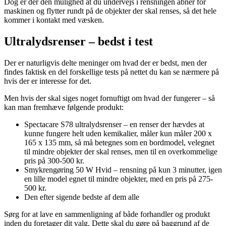
Dog er der den mulighed at du undervejs i rensningen åbner for
maskinen og flytter rundt på de objekter der skal renses, så det hele
kommer i kontakt med væsken.
Ultralydsrenser – bedst i test
Der er naturligvis delte meninger om hvad der er bedst, men der
findes faktisk en del forskellige tests på nettet du kan se nærmere på
hvis der er interesse for det.
Men hvis der skal siges noget fornuftigt om hvad der fungerer – så
kan man fremhæve følgende produkt:
Spectacare S78 ultralydsrenser – en renser der hævdes at
kunne fungere helt uden kemikalier, måler kun måler 200 x
165 x 135 mm, så må betegnes som en bordmodel, velegnet
til mindre objekter der skal renses, men til en overkommelige
pris på 300-500 kr.
Smykrengøring 50 W Hvid – rensning på kun 3 minutter, igen
en lille model egnet til mindre objekter, med en pris på 275-
500 kr.
Den efter sigende bedste af dem alle
Sørg for at lave en sammenligning af både forhandler og produkt
inden du foretager dit valg. Dette skal du gøre på baggrund af de