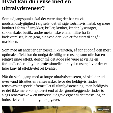
Hvad kan du rense med en
ultralydsrenser?
Som udgangspunkt skal det være ting der har en vis
modstandsdygtighed i sig selv, det vil sige fortrinsvis metal, og mere
konkret i form af smykker, briller, lænker, kæder, lysestager,
sukkerskåle, bestik, andre mekaniske emner, filtre fra fx
badeværelser, lejer, gear, alt hvad der ikke er for stort til at gå i
maskinen.
Som med alt andet er der forskel i kvaliteten, så for at opnå den mest
optimale effekt bør du undgå de billigste rensere, som ofte har en
relativt ringe effekt, derfor må det gode råd være at vælge en
forhandler der udbyder professionelle ultralydsrensere, hvor der er
høje krav til effektivitet og kvalitet.
Når du skal i gang med at bruge ultralydsrenseren, så skal der ud
over vand tilsættes en rensevæske, hvor der heldigvis findes
rensevæsker specielt fremstillet til ultralydsrensning, men heldigvis
er det ikke mere kompliceret end at der grundlæggende findes to
slags rensevæske – en universel udgave egnet til det meste, og en
industriel variant til tungere opgaver.