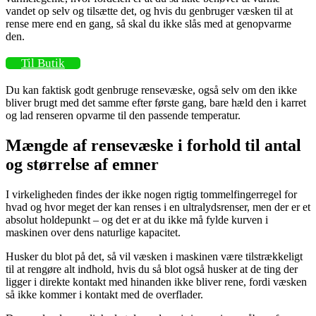
vandet op selv og tilsætte det, og hvis du genbruger væsken til at
rense mere end en gang, så skal du ikke slås med at genopvarme
den.
Til Butik
Du kan faktisk godt genbruge rensevæske, også selv om den ikke
bliver brugt med det samme efter første gang, bare hæld den i karret
og lad renseren opvarme til den passende temperatur.
Mængde af rensevæske i forhold til antal
og størrelse af emner
I virkeligheden findes der ikke nogen rigtig tommelfingerregel for
hvad og hvor meget der kan renses i en ultralydsrenser, men der er et
absolut holdepunkt – og det er at du ikke må fylde kurven i
maskinen over dens naturlige kapacitet.
Husker du blot på det, så vil væsken i maskinen være tilstrækkeligt
til at rengøre alt indhold, hvis du så blot også husker at de ting der
ligger i direkte kontakt med hinanden ikke bliver rene, fordi væsken
så ikke kommer i kontakt med de overflader.