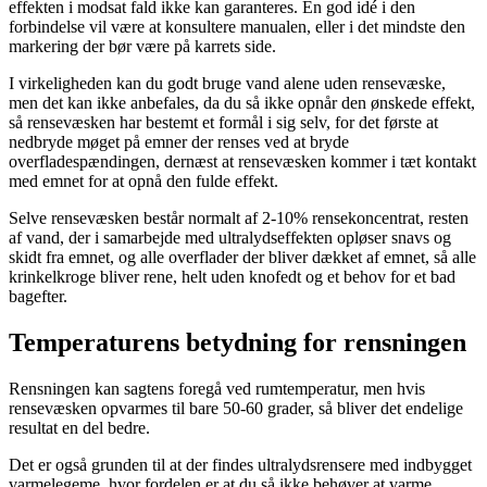
effekten i modsat fald ikke kan garanteres. En god idé i den
forbindelse vil være at konsultere manualen, eller i det mindste den
markering der bør være på karrets side.
I virkeligheden kan du godt bruge vand alene uden rensevæske,
men det kan ikke anbefales, da du så ikke opnår den ønskede effekt,
så rensevæsken har bestemt et formål i sig selv, for det første at
nedbryde møget på emner der renses ved at bryde
overfladespændingen, dernæst at rensevæsken kommer i tæt kontakt
med emnet for at opnå den fulde effekt.
Selve rensevæsken består normalt af 2-10% rensekoncentrat, resten
af vand, der i samarbejde med ultralydseffekten opløser snavs og
skidt fra emnet, og alle overflader der bliver dækket af emnet, så alle
krinkelkroge bliver rene, helt uden knofedt og et behov for et bad
bagefter.
Temperaturens betydning for rensningen
Rensningen kan sagtens foregå ved rumtemperatur, men hvis
rensevæsken opvarmes til bare 50-60 grader, så bliver det endelige
resultat en del bedre.
Det er også grunden til at der findes ultralydsrensere med indbygget
varmelegeme, hvor fordelen er at du så ikke behøver at varme