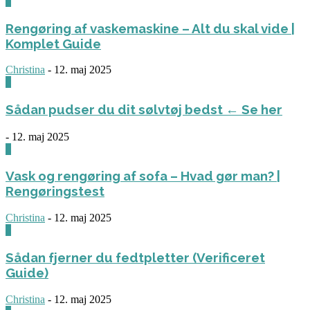
0
Rengøring af vaskemaskine – Alt du skal vide |
Komplet Guide
Christina
-
12. maj 2025
0
Sådan pudser du dit sølvtøj bedst ← Se her
-
12. maj 2025
0
Vask og rengøring af sofa – Hvad gør man? |
Rengøringstest
Christina
-
12. maj 2025
0
Sådan fjerner du fedtpletter (Verificeret
Guide)
Christina
-
12. maj 2025