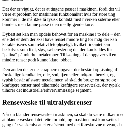
Det der er vigtigt, det er at tingene passer i maskinen, fordi det vil
være et problem for maskinens funktionalitet hvis for store ting
kommer i, de må ikke få fysisk kontakt med hverken siderne eller
bunden, men kunne passe i den medfølgende kurv.
Dybest set kan man opdele behovet for en maskine i to dele – den
ene del er dem der skal have renset mindre ting for møg der kan
karakteriseres som relativt letopløseligt, hvilket firkantet kan
beskrives som fedt, støv, sæberester og det der kan kaldes for
”patina” på mindre metalemner. Til løsning af de opgaver vil en
mindre renser godt kunne klare jobbet.
Den anden del er de skrappere opgaver der består i opløsning af
forskellige kemikalier, olie, sod, tjære eller indtørret benzin, og
typisk består af større metalemner, så skal du bruge en større og
kraftigere renser med tilhørende kraftigere rensevæske, der typisk
tilhører det industrielle/erhvervsmæssige segment.
Rensevæske til ultralydsrenser
Når du blander rensevæske i maskinen, så skal du være nidkær med
at blande væsken i det rette forhold, og maskinen må kun sættes i
gang når væskeniveauet er afstemt med det foreskrevne niveau, da