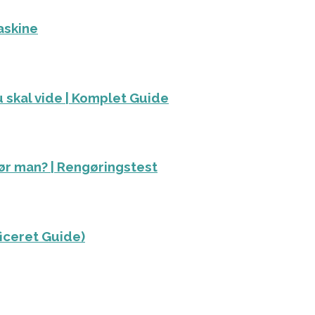
askine
 skal vide | Komplet Guide
ør man? | Rengøringstest
ficeret Guide)