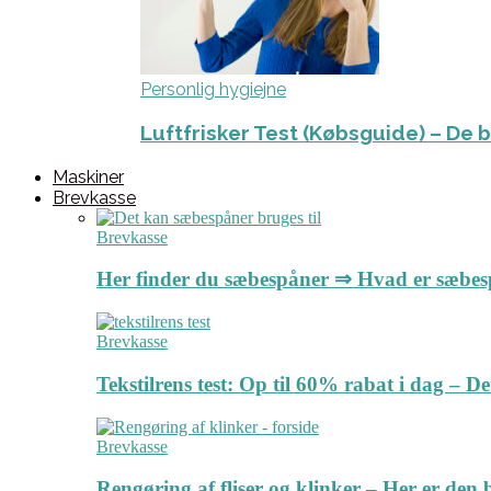
Personlig hygiejne
Luftfrisker Test (Købsguide) – De 
Maskiner
Brevkasse
Brevkasse
Her finder du sæbespåner ⇒ Hvad er sæbe
Brevkasse
Tekstilrens test: Op til 60% rabat i dag – 
Brevkasse
Rengøring af fliser og klinker – Her er de