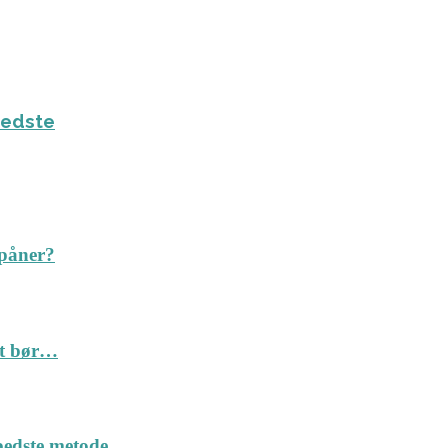
bedste
spåner?
Det bør…
n bedste metode…