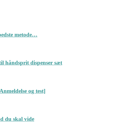
n bedste metode…
il håndsprit dispenser sæt
Anmeldelse og test]
ad du skal vide