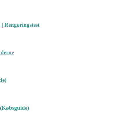
| Rengøringstest
nderne
de)
 (Købsguide)