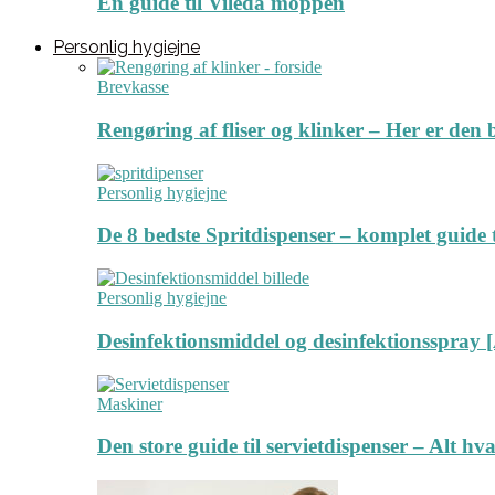
En guide til Vileda moppen
Personlig hygiejne
Brevkasse
Rengøring af fliser og klinker – Her er de
Personlig hygiejne
De 8 bedste Spritdispenser – komplet guide t
Personlig hygiejne
Desinfektionsmiddel og desinfektionsspray [
Maskiner
Den store guide til servietdispenser – Alt hv