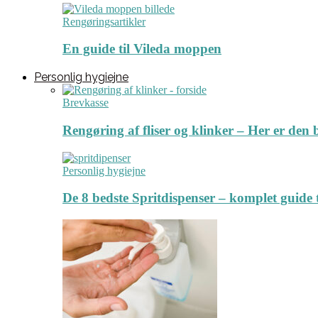
Rengøringsartikler
En guide til Vileda moppen
Personlig hygiejne
Brevkasse
Rengøring af fliser og klinker – Her er de
Personlig hygiejne
De 8 bedste Spritdispenser – komplet guide t