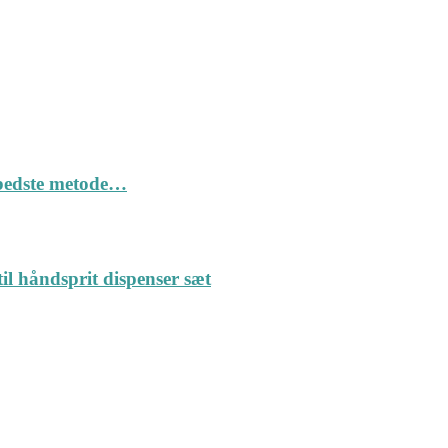
n bedste metode…
il håndsprit dispenser sæt