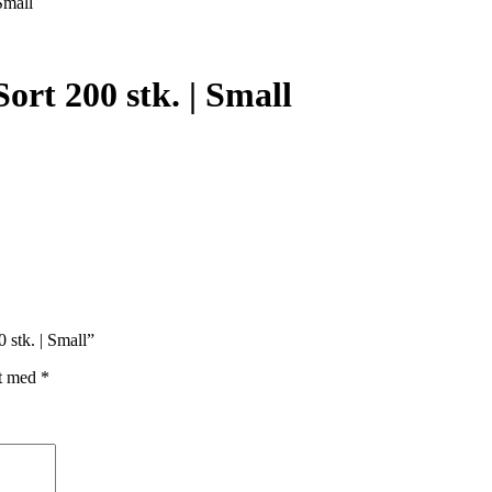
Small
rt 200 stk. | Small
 stk. | Small”
et med
*