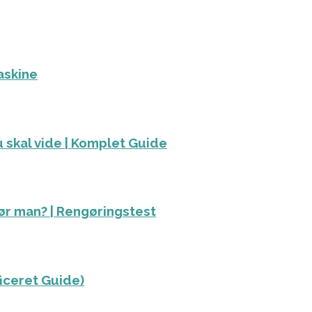
askine
 skal vide | Komplet Guide
ør man? | Rengøringstest
ficeret Guide)