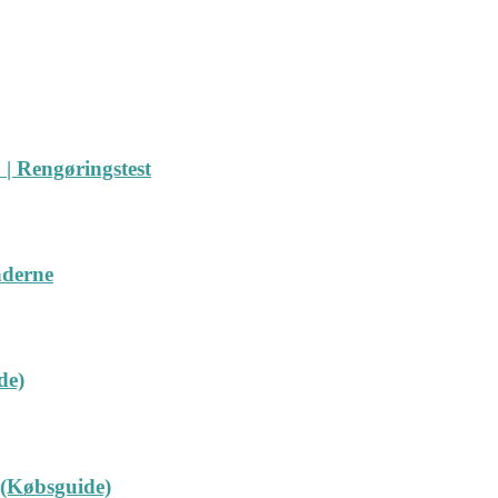
| Rengøringstest
nderne
de)
 (Købsguide)