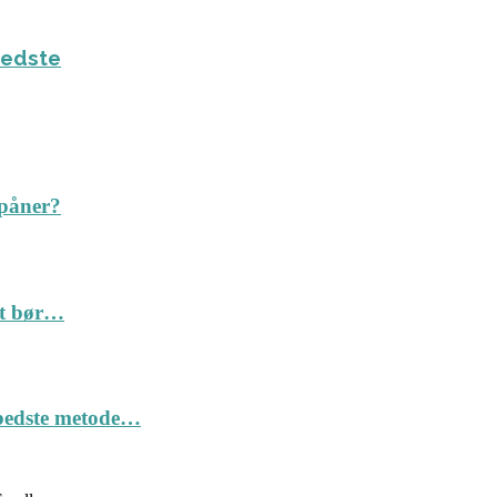
bedste
spåner?
Det bør…
n bedste metode…