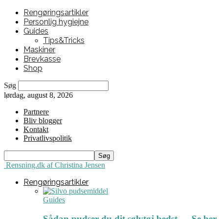
Rengøringsartikler
Personlig hygiejne
Guides
Tips&Tricks
Maskiner
Brevkasse
Shop
Søg
lørdag, august 8, 2026
Partnere
Bliv blogger
Kontakt
Privatlivspolitik
Rensning.dk af Christina Jensen
Rengøringsartikler
Guides
Sådan pudser du dit sølvtøj bedst ← Se her