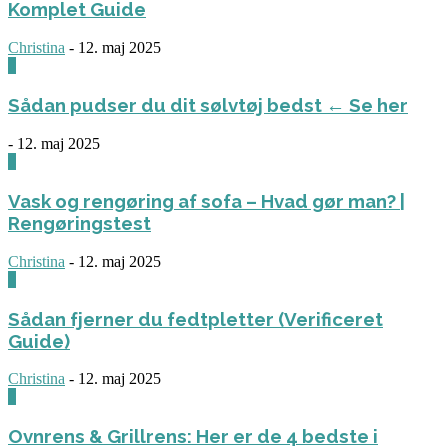
Komplet Guide
Christina
-
12. maj 2025
0
Sådan pudser du dit sølvtøj bedst ← Se her
-
12. maj 2025
0
Vask og rengøring af sofa – Hvad gør man? |
Rengøringstest
Christina
-
12. maj 2025
0
Sådan fjerner du fedtpletter (Verificeret
Guide)
Christina
-
12. maj 2025
0
Ovnrens & Grillrens: Her er de 4 bedste i