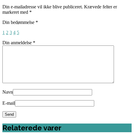
Din e-mailadresse vil ikke blive publiceret.
Krævede felter er
markeret med
*
Din bedømmelse
*
1
2
3
4
5
Din anmeldelse
*
Navn
E-mail
Relaterede varer