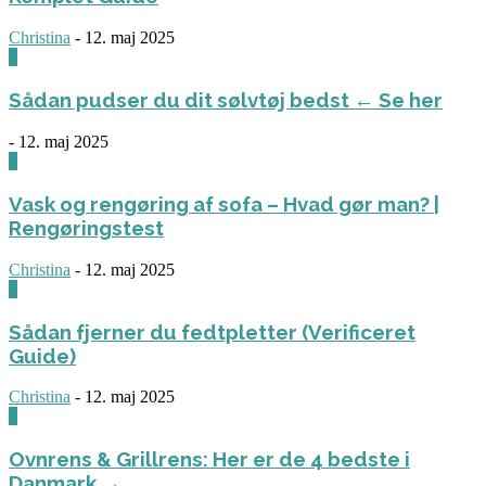
Christina
-
12. maj 2025
0
Sådan pudser du dit sølvtøj bedst ← Se her
-
12. maj 2025
0
Vask og rengøring af sofa – Hvad gør man? |
Rengøringstest
Christina
-
12. maj 2025
0
Sådan fjerner du fedtpletter (Verificeret
Guide)
Christina
-
12. maj 2025
0
Ovnrens & Grillrens: Her er de 4 bedste i
Danmark →