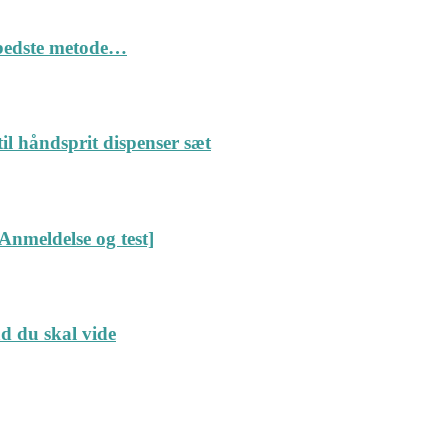
n bedste metode…
il håndsprit dispenser sæt
Anmeldelse og test]
ad du skal vide