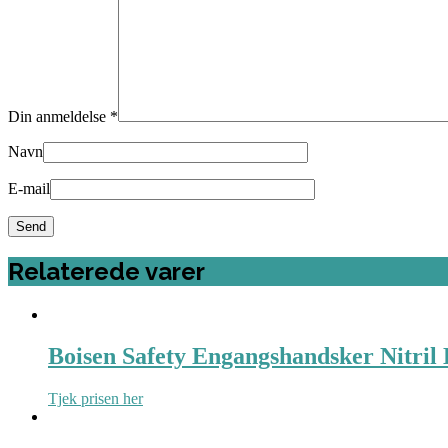
Din anmeldelse
*
Navn
E-mail
Relaterede varer
Boisen Safety Engangshandsker Nitril L
Tjek prisen her