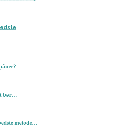
bedste
spåner?
Det bør…
n bedste metode…