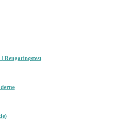
| Rengøringstest
nderne
de)