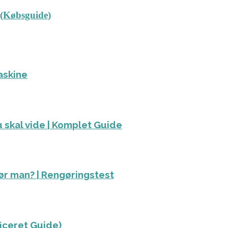
 (Købsguide)
askine
 skal vide | Komplet Guide
ør man? | Rengøringstest
ficeret Guide)