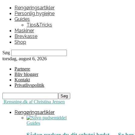
Rengøringsartikler
Personlig hygiejne
Guides
Tips&Tricks
Maskiner
Brevkasse
Shop
Søg
torsdag, august 6, 2026
Partnere
Bliv blogger
Kontakt
Privatlivspolitik
Rensning.dk af Christina Jensen
Rengøringsartikler
Guides
Sådan pudser du dit sølvtøj bedst ← Se her