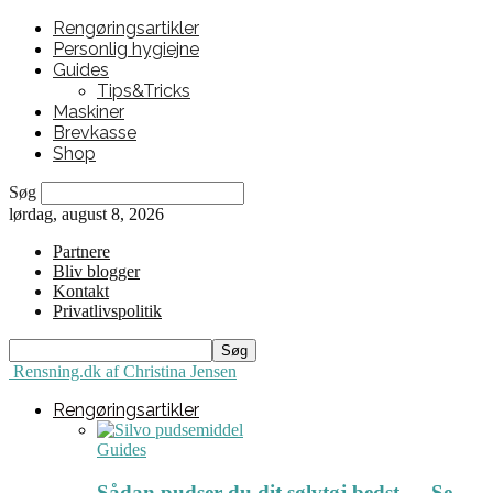
Rengøringsartikler
Personlig hygiejne
Guides
Tips&Tricks
Maskiner
Brevkasse
Shop
Søg
lørdag, august 8, 2026
Partnere
Bliv blogger
Kontakt
Privatlivspolitik
Rensning.dk af Christina Jensen
Rengøringsartikler
Guides
Sådan pudser du dit sølvtøj bedst ← Se