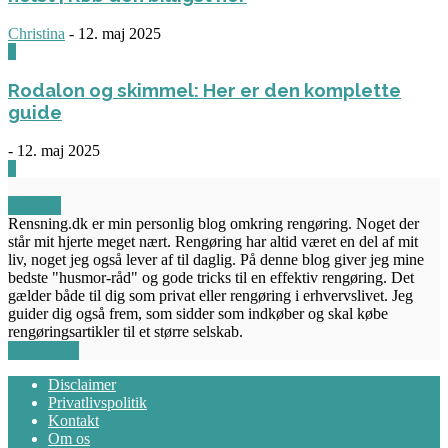
Christina
-
12. maj 2025
0
Rodalon og skimmel: Her er den komplette
guide
-
12. maj 2025
3
OM OS
Rensning.dk er min personlig blog omkring rengøring. Noget der
står mit hjerte meget nært. Rengøring har altid været en del af mit
liv, noget jeg også lever af til daglig. På denne blog giver jeg mine
bedste "husmor-råd" og gode tricks til en effektiv rengøring. Det
gælder både til dig som privat eller rengøring i erhvervslivet. Jeg
guider dig også frem, som sidder som indkøber og skal købe
rengøringsartikler til et større selskab.
FØLG OS
Disclaimer
Privatlivspolitik
Kontakt
Om os