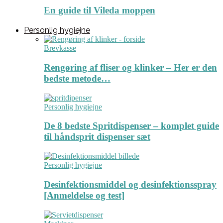
En guide til Vileda moppen
Personlig hygiejne
Brevkasse
Rengøring af fliser og klinker – Her er den
bedste metode…
Personlig hygiejne
De 8 bedste Spritdispenser – komplet guide
til håndsprit dispenser sæt
Personlig hygiejne
Desinfektionsmiddel og desinfektionsspray
[Anmeldelse og test]