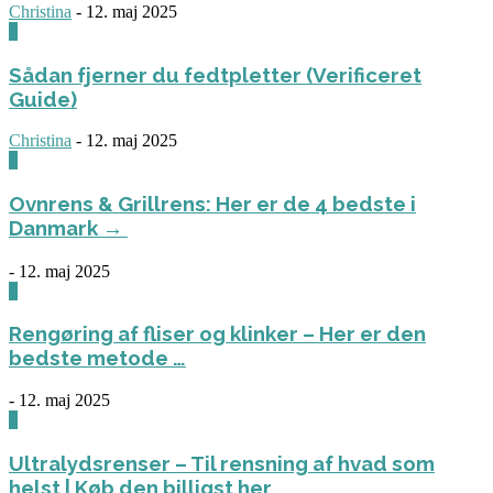
Christina
-
12. maj 2025
0
Sådan fjerner du fedtpletter (Verificeret
Guide)
Christina
-
12. maj 2025
0
Ovnrens & Grillrens: Her er de 4 bedste i
Danmark →
-
12. maj 2025
1
Rengøring af fliser og klinker – Her er den
bedste metode …
-
12. maj 2025
3
Ultralydsrenser – Til rensning af hvad som
helst | Køb den billigst her