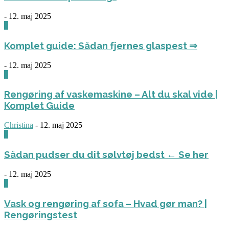
-
12. maj 2025
0
Komplet guide: Sådan fjernes glaspest ⇒
-
12. maj 2025
0
Rengøring af vaskemaskine – Alt du skal vide |
Komplet Guide
Christina
-
12. maj 2025
0
Sådan pudser du dit sølvtøj bedst ← Se her
-
12. maj 2025
0
Vask og rengøring af sofa – Hvad gør man? |
Rengøringstest