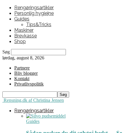
Rengøringsartikler
Personlig hygiejne
Guides
Tips&Tricks
Maskiner
Brevkasse
Shop
Søg
lørdag, august 8, 2026
Partnere
Bliv blogger
Kontakt
Privatlivspolitik
Rensning.dk af Christina Jensen
Rengøringsartikler
Guides
Sådan pudser du dit sølvtøj bedst ← Se