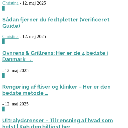
Christina
-
12. maj 2025
0
Sådan fjerner du fedtpletter (Verificeret
Guide)
Christina
-
12. maj 2025
0
Ovnrens & Grillrens: Her er de 4 bedste i
Danmark →
-
12. maj 2025
1
Rengøring af fliser og klinker – Her er den
bedste metode …
-
12. maj 2025
3
Ultralydsrenser – Til rensning af hvad som
helst | Køb den billigst her