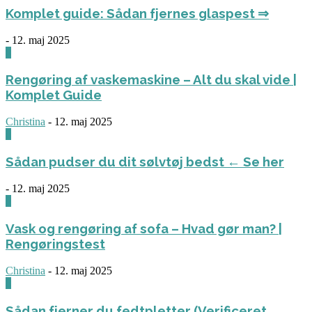
Komplet guide: Sådan fjernes glaspest ⇒
-
12. maj 2025
0
Rengøring af vaskemaskine – Alt du skal vide |
Komplet Guide
Christina
-
12. maj 2025
0
Sådan pudser du dit sølvtøj bedst ← Se her
-
12. maj 2025
0
Vask og rengøring af sofa – Hvad gør man? |
Rengøringstest
Christina
-
12. maj 2025
0
Sådan fjerner du fedtpletter (Verificeret