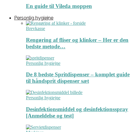
En guide til Vileda moppen
Personlig hygiejne
Brevkasse
Rengøring af fliser og klinker – Her er den
bedste metode…
Personlig hygiejne
De 8 bedste Spritdispenser – komplet guide
til håndsprit dispenser sæt
Personlig hygiejne
Desinfektionsmiddel og desinfektionsspray
[Anmeldelse og test]