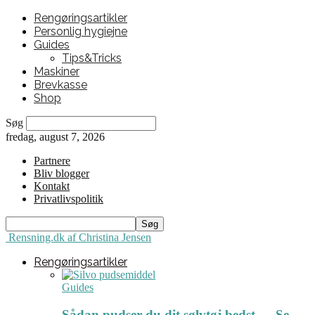
Rengøringsartikler
Personlig hygiejne
Guides
Tips&Tricks
Maskiner
Brevkasse
Shop
Søg
fredag, august 7, 2026
Partnere
Bliv blogger
Kontakt
Privatlivspolitik
Rensning.dk af Christina Jensen
Rengøringsartikler
Guides
Sådan pudser du dit sølvtøj bedst ← Se