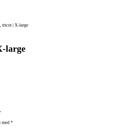
tricot | X-large
X-large
”
et med
*