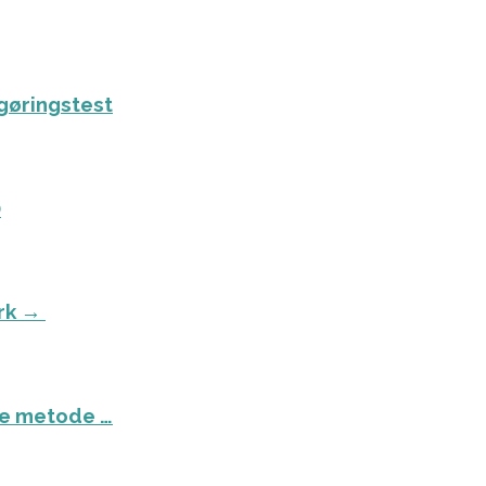
ngøringstest
)
ark →
ste metode …