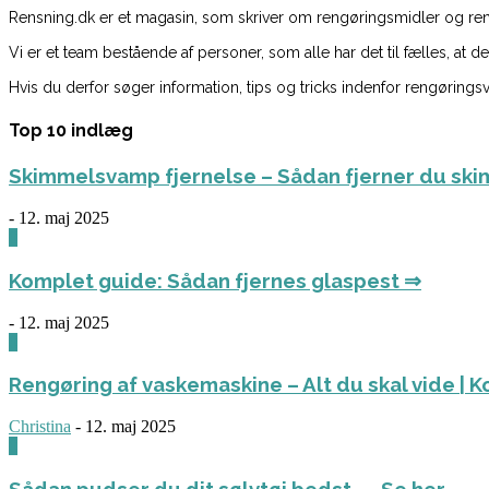
Rensning.dk er et magasin, som skriver om rengøringsmidler og reng
Vi er et team bestående af personer, som alle har det til fælles, at
Hvis du derfor søger information, tips og tricks indenfor rengøringsv
Top 10 indlæg
Skimmelsvamp fjernelse – Sådan fjerner du ski
-
12. maj 2025
0
Komplet guide: Sådan fjernes glaspest ⇒
-
12. maj 2025
0
Rengøring af vaskemaskine – Alt du skal vide | 
Christina
-
12. maj 2025
0
Sådan pudser du dit sølvtøj bedst ← Se her