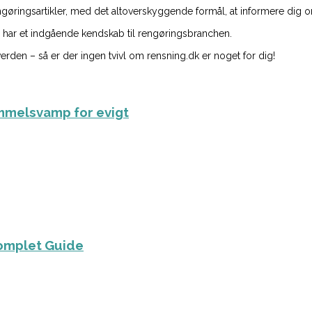
øringsartikler, med det altoverskyggende formål, at informere dig o
 de har et indgående kendskab til rengøringsbranchen.
erden – så er der ingen tvivl om rensning.dk er noget for dig!
mmelsvamp for evigt
Komplet Guide