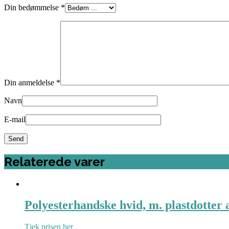
Din bedømmelse
*
Din anmeldelse
*
Navn
E-mail
Relaterede varer
Polyesterhandske hvid, m. plastdotter a
Tjek prisen her