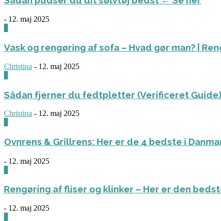
-
12. maj 2025
0
Vask og rengøring af sofa – Hvad gør man? | Re
Christina
-
12. maj 2025
0
Sådan fjerner du fedtpletter (Verificeret Guide
Christina
-
12. maj 2025
0
Ovnrens & Grillrens: Her er de 4 bedste i Danm
-
12. maj 2025
1
Rengøring af fliser og klinker – Her er den bed
-
12. maj 2025
3