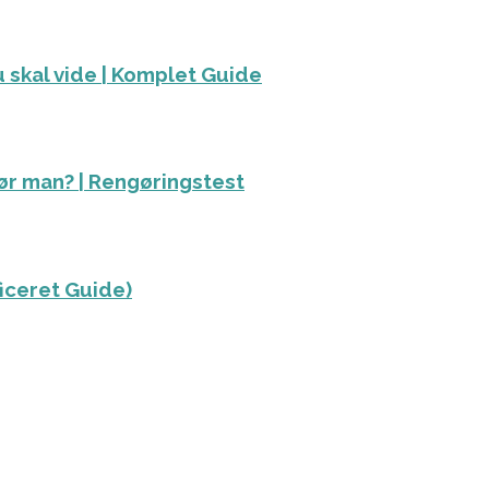
 skal vide | Komplet Guide
ør man? | Rengøringstest
ficeret Guide)