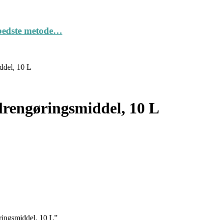
n bedste metode…
ddel, 10 L
alrengøringsmiddel, 10 L
øringsmiddel, 10 L”