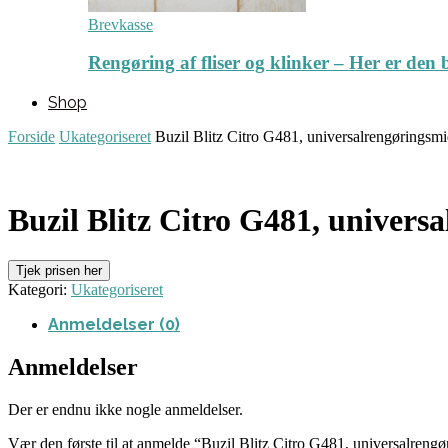
Brevkasse
Rengøring af fliser og klinker – Her er de
Shop
Forside
Ukategoriseret
Buzil Blitz Citro G481, universalrengøringsmi
Buzil Blitz Citro G481, univers
Tjek prisen her
Kategori:
Ukategoriseret
Anmeldelser (0)
Anmeldelser
Der er endnu ikke nogle anmeldelser.
Vær den første til at anmelde “Buzil Blitz Citro G481, universalreng