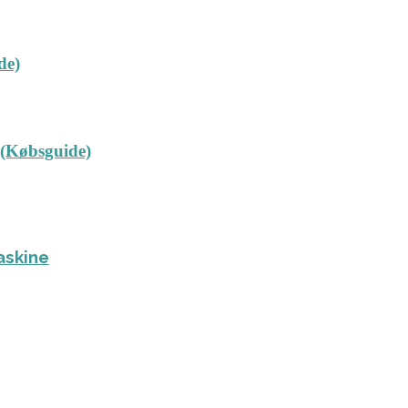
de)
 (Købsguide)
askine