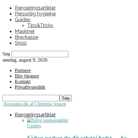
Rengøringsartikler
Personlig hygiejne
Guides
Tips&Tricks
Maskiner
Brevkasse
Shop
Søg
søndag, august 9, 2026
Partnere
Bliv blogger
Kontakt
Privatlivspolitik
Rensning.dk af Christina Jensen
Rengøringsartikler
Guides
Sådan pudser du dit sølvtøj bedst ← Se