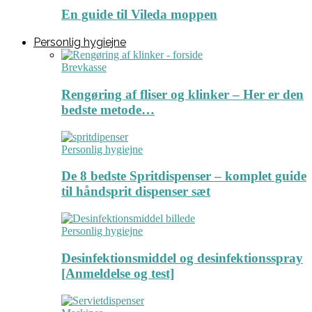
En guide til Vileda moppen
Personlig hygiejne
Brevkasse
Rengøring af fliser og klinker – Her er den
bedste metode…
Personlig hygiejne
De 8 bedste Spritdispenser – komplet guide
til håndsprit dispenser sæt
Personlig hygiejne
Desinfektionsmiddel og desinfektionsspray
[Anmeldelse og test]