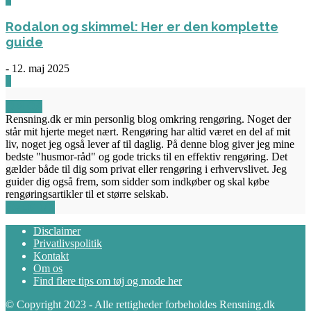
Rodalon og skimmel: Her er den komplette
guide
-
12. maj 2025
3
OM OS
Rensning.dk er min personlig blog omkring rengøring. Noget der
står mit hjerte meget nært. Rengøring har altid været en del af mit
liv, noget jeg også lever af til daglig. På denne blog giver jeg mine
bedste "husmor-råd" og gode tricks til en effektiv rengøring. Det
gælder både til dig som privat eller rengøring i erhvervslivet. Jeg
guider dig også frem, som sidder som indkøber og skal købe
rengøringsartikler til et større selskab.
FØLG OS
Disclaimer
Privatlivspolitik
Kontakt
Om os
Find flere tips om tøj og mode her
© Copyright 2023 - Alle rettigheder forbeholdes Rensning.dk