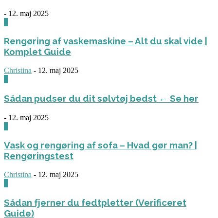
-
12. maj 2025
0
Rengøring af vaskemaskine – Alt du skal vide |
Komplet Guide
Christina
-
12. maj 2025
0
Sådan pudser du dit sølvtøj bedst ← Se her
-
12. maj 2025
0
Vask og rengøring af sofa – Hvad gør man? |
Rengøringstest
Christina
-
12. maj 2025
0
Sådan fjerner du fedtpletter (Verificeret
Guide)