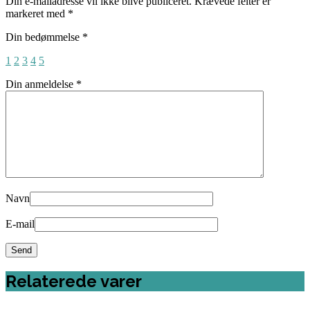
Din e-mailadresse vil ikke blive publiceret.
Krævede felter er
markeret med
*
Din bedømmelse
*
1
2
3
4
5
Din anmeldelse
*
Navn
E-mail
Relaterede varer