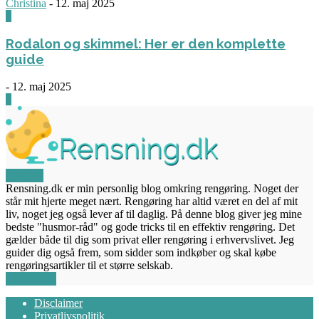
Christina
-
12. maj 2025
0
Rodalon og skimmel: Her er den komplette
guide
-
12. maj 2025
3
OM OS
Rensning.dk er min personlig blog omkring rengøring. Noget der
står mit hjerte meget nært. Rengøring har altid været en del af mit
liv, noget jeg også lever af til daglig. På denne blog giver jeg mine
bedste "husmor-råd" og gode tricks til en effektiv rengøring. Det
gælder både til dig som privat eller rengøring i erhvervslivet. Jeg
guider dig også frem, som sidder som indkøber og skal købe
rengøringsartikler til et større selskab.
FØLG OS
Disclaimer
Privatlivspolitik