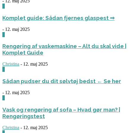
-
12. maj 2025
0
Komplet guide: Sådan fjernes glaspest ⇒
-
12. maj 2025
0
Rengøring af vaskemaskine – Alt du skal vide |
Komplet Guide
Christina
-
12. maj 2025
0
Sådan pudser du dit sølvtøj bedst ← Se her
-
12. maj 2025
0
Vask og rengøring af sofa – Hvad gør man? |
Rengøringstest
Christina
-
12. maj 2025
0