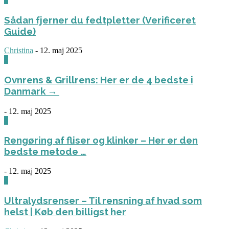
Sådan fjerner du fedtpletter (Verificeret
Guide)
Christina
-
12. maj 2025
0
Ovnrens & Grillrens: Her er de 4 bedste i
Danmark →
-
12. maj 2025
1
Rengøring af fliser og klinker – Her er den
bedste metode …
-
12. maj 2025
3
Ultralydsrenser – Til rensning af hvad som
helst | Køb den billigst her