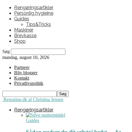
Rengøringsartikler
Personlig hygiejne
Guides
Tips&Tricks
Maskiner
Brevkasse
Shop
Søg
mandag, august 10, 2026
Partnere
Bliv blogger
Kontakt
Privatlivspolitik
Rensning.dk af Christina Jensen
Rengøringsartikler
Guides
Sådan pudser du dit sølvtøj bedst ← Se