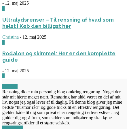
-
12. maj 2025
3
Ultralydsrenser – Til rensning af hvad som
helst | Køb den billigst her
Christina
-
12. maj 2025
0
Rodalon og skimmel: Her er den komplette
guide
-
12. maj 2025
3
OM OS
Rensning.dk er min personlig blog omkring rengøring. Noget der
står mit hjerte meget nært. Rengøring har altid været en del af mit
liv, noget jeg også lever af til daglig. På denne blog giver jeg mine
bedste "husmor-råd" og gode tricks til en effektiv rengøring. Det
gælder både til dig som privat eller rengøring i erhvervslivet. Jeg
guider dig også frem, som sidder som indkøber og skal købe
rengøringsartikler til et større selskab.
FØLG OS