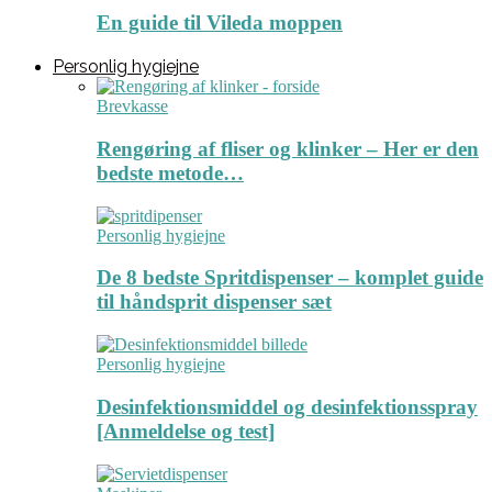
En guide til Vileda moppen
Personlig hygiejne
Brevkasse
Rengøring af fliser og klinker – Her er den
bedste metode…
Personlig hygiejne
De 8 bedste Spritdispenser – komplet guide
til håndsprit dispenser sæt
Personlig hygiejne
Desinfektionsmiddel og desinfektionsspray
[Anmeldelse og test]