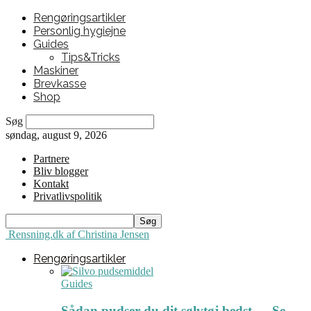
Rengøringsartikler
Personlig hygiejne
Guides
Tips&Tricks
Maskiner
Brevkasse
Shop
Søg
søndag, august 9, 2026
Partnere
Bliv blogger
Kontakt
Privatlivspolitik
Rensning.dk af Christina Jensen
Rengøringsartikler
Guides
Sådan pudser du dit sølvtøj bedst ← Se