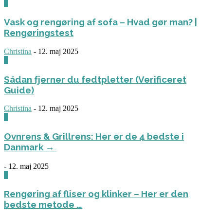
0
Vask og rengøring af sofa – Hvad gør man? |
Rengøringstest
Christina
-
12. maj 2025
0
Sådan fjerner du fedtpletter (Verificeret
Guide)
Christina
-
12. maj 2025
0
Ovnrens & Grillrens: Her er de 4 bedste i
Danmark →
-
12. maj 2025
1
Rengøring af fliser og klinker – Her er den
bedste metode …