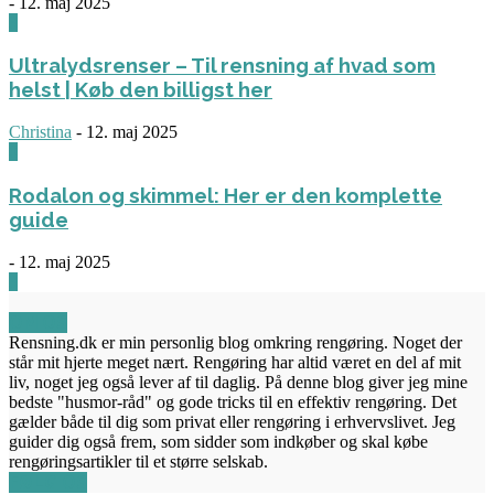
-
12. maj 2025
3
Ultralydsrenser – Til rensning af hvad som
helst | Køb den billigst her
Christina
-
12. maj 2025
0
Rodalon og skimmel: Her er den komplette
guide
-
12. maj 2025
3
OM OS
Rensning.dk er min personlig blog omkring rengøring. Noget der
står mit hjerte meget nært. Rengøring har altid været en del af mit
liv, noget jeg også lever af til daglig. På denne blog giver jeg mine
bedste "husmor-råd" og gode tricks til en effektiv rengøring. Det
gælder både til dig som privat eller rengøring i erhvervslivet. Jeg
guider dig også frem, som sidder som indkøber og skal købe
rengøringsartikler til et større selskab.
FØLG OS