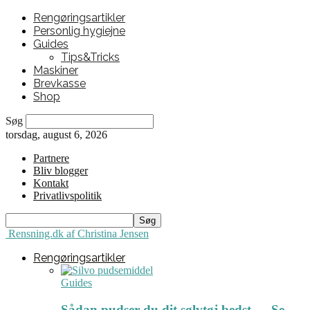
Rengøringsartikler
Personlig hygiejne
Guides
Tips&Tricks
Maskiner
Brevkasse
Shop
Søg
torsdag, august 6, 2026
Partnere
Bliv blogger
Kontakt
Privatlivspolitik
Rensning.dk af Christina Jensen
Rengøringsartikler
Guides
Sådan pudser du dit sølvtøj bedst ← Se