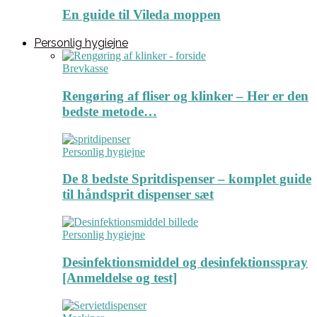
En guide til Vileda moppen
Personlig hygiejne
Brevkasse
Rengøring af fliser og klinker – Her er den
bedste metode…
Personlig hygiejne
De 8 bedste Spritdispenser – komplet guide
til håndsprit dispenser sæt
Personlig hygiejne
Desinfektionsmiddel og desinfektionsspray
[Anmeldelse og test]