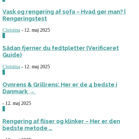
Vask og rengøring af sofa – Hvad gør man? |
Rengøringstest
Christina
-
12. maj 2025
0
Sådan fjerner du fedtpletter (Verificeret
Guide)
Christina
-
12. maj 2025
0
Ovnrens & Grillrens: Her er de 4 bedste i
Danmark →
-
12. maj 2025
1
Rengøring af fliser og klinker – Her er den
bedste metode …