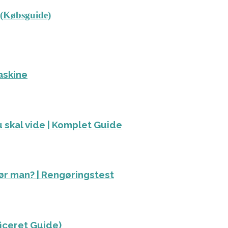
 (Købsguide)
askine
 skal vide | Komplet Guide
ør man? | Rengøringstest
ficeret Guide)