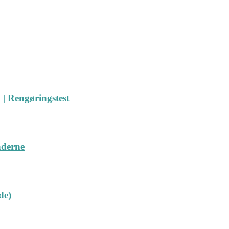
| Rengøringstest
nderne
de)