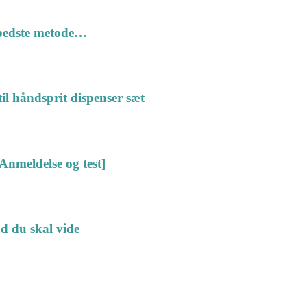
n bedste metode…
il håndsprit dispenser sæt
Anmeldelse og test]
ad du skal vide