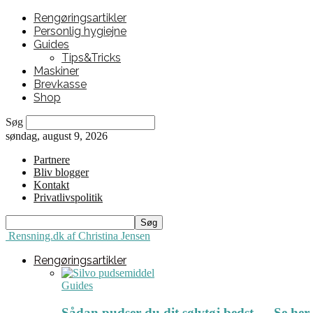
Rengøringsartikler
Personlig hygiejne
Guides
Tips&Tricks
Maskiner
Brevkasse
Shop
Søg
søndag, august 9, 2026
Partnere
Bliv blogger
Kontakt
Privatlivspolitik
Rensning.dk af Christina Jensen
Rengøringsartikler
Guides
Sådan pudser du dit sølvtøj bedst ← Se her