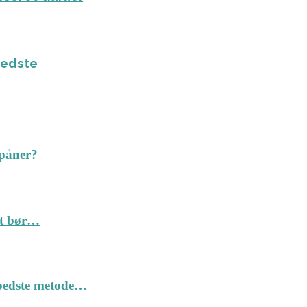
bedste
spåner?
Det bør…
n bedste metode…