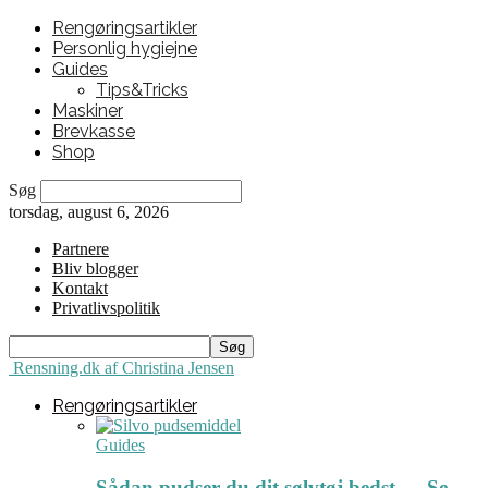
Rengøringsartikler
Personlig hygiejne
Guides
Tips&Tricks
Maskiner
Brevkasse
Shop
Søg
torsdag, august 6, 2026
Partnere
Bliv blogger
Kontakt
Privatlivspolitik
Rensning.dk af Christina Jensen
Rengøringsartikler
Guides
Sådan pudser du dit sølvtøj bedst ← Se