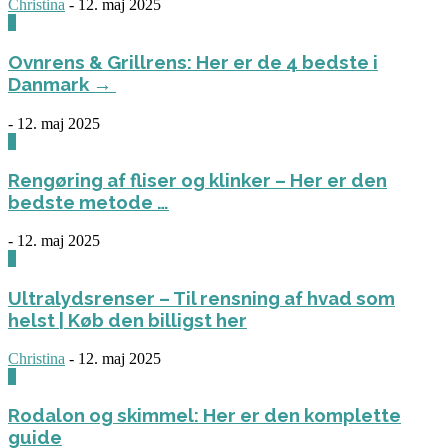
Christina
-
12. maj 2025
0
Ovnrens & Grillrens: Her er de 4 bedste i
Danmark →
-
12. maj 2025
1
Rengøring af fliser og klinker – Her er den
bedste metode …
-
12. maj 2025
3
Ultralydsrenser – Til rensning af hvad som
helst | Køb den billigst her
Christina
-
12. maj 2025
0
Rodalon og skimmel: Her er den komplette
guide