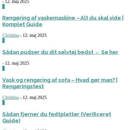
-
12. maj 2025
0
Rengøring af vaskemaskine – Alt du skal vide |
Komplet Guide
Christina
-
12. maj 2025
0
Sådan pudser du dit sølvtøj bedst ← Se her
-
12. maj 2025
0
Vask og rengøring af sofa – Hvad gør man? |
Rengøringstest
Christina
-
12. maj 2025
0
Sådan fjerner du fedtpletter (Verificeret
Guide)