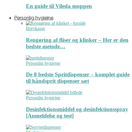
En guide til Vileda moppen
Personlig hygiejne
Brevkasse
Rengøring af fliser og klinker – Her er den
bedste metode…
Personlig hygiejne
De 8 bedste Spritdispenser – komplet guide
til håndsprit dispenser sæt
Personlig hygiejne
Desinfektionsmiddel og desinfektionsspray
[Anmeldelse og test]