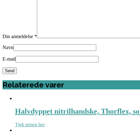
Din anmeldelse
*
Navn
E-mail
Relaterede varer
Halvdyppet nitrilhandske, Thorflex, so
Tjek prisen her