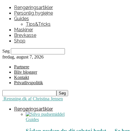
Rengøringsartikler
Personlig hygiejne
Guides
Tips&Tricks
Maskiner
Brevkasse
Shop
Søg
fredag, august 7, 2026
Partnere
Bliv blogger
Kontakt
Privatlivspolitik
Rensning.dk af Christina Jensen
Rengøringsartikler
Guides
Sådan pudser du dit sølvtøj bedst ← Se her