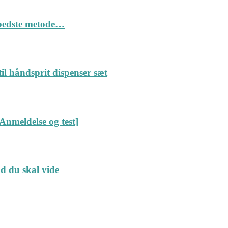
n bedste metode…
il håndsprit dispenser sæt
Anmeldelse og test]
ad du skal vide