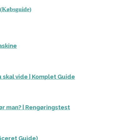
 (Købsguide)
askine
 skal vide | Komplet Guide
ør man? | Rengøringstest
ficeret Guide)