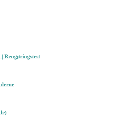
| Rengøringstest
nderne
de)