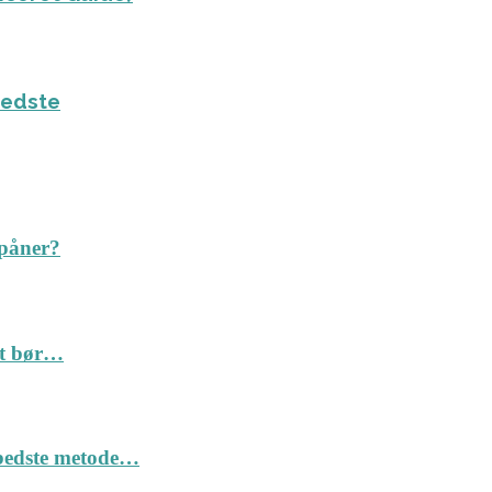
bedste
spåner?
Det bør…
n bedste metode…