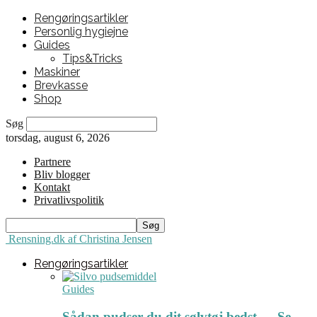
Rengøringsartikler
Personlig hygiejne
Guides
Tips&Tricks
Maskiner
Brevkasse
Shop
Søg
torsdag, august 6, 2026
Partnere
Bliv blogger
Kontakt
Privatlivspolitik
Rensning.dk af Christina Jensen
Rengøringsartikler
Guides
Sådan pudser du dit sølvtøj bedst ← Se