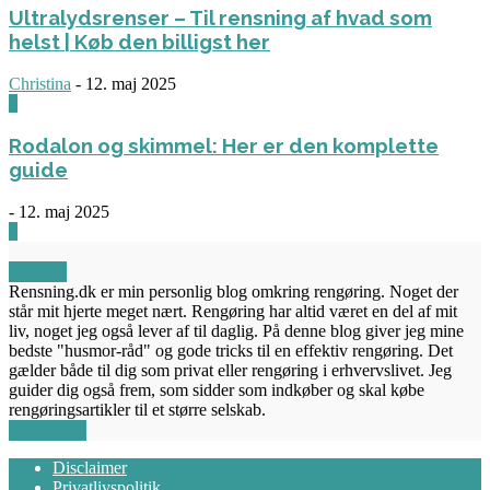
Ultralydsrenser – Til rensning af hvad som
helst | Køb den billigst her
Christina
-
12. maj 2025
0
Rodalon og skimmel: Her er den komplette
guide
-
12. maj 2025
3
OM OS
Rensning.dk er min personlig blog omkring rengøring. Noget der
står mit hjerte meget nært. Rengøring har altid været en del af mit
liv, noget jeg også lever af til daglig. På denne blog giver jeg mine
bedste "husmor-råd" og gode tricks til en effektiv rengøring. Det
gælder både til dig som privat eller rengøring i erhvervslivet. Jeg
guider dig også frem, som sidder som indkøber og skal købe
rengøringsartikler til et større selskab.
FØLG OS
Disclaimer
Privatlivspolitik