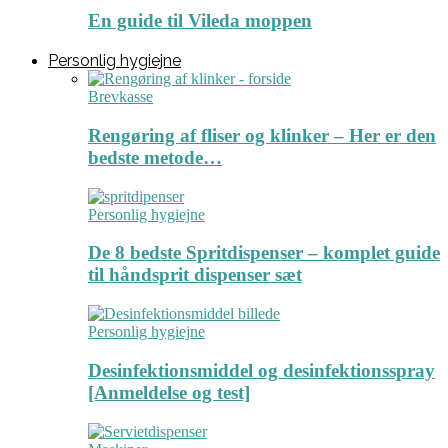
En guide til Vileda moppen
Personlig hygiejne
Brevkasse
Rengøring af fliser og klinker – Her er den
bedste metode…
Personlig hygiejne
De 8 bedste Spritdispenser – komplet guide
til håndsprit dispenser sæt
Personlig hygiejne
Desinfektionsmiddel og desinfektionsspray
[Anmeldelse og test]