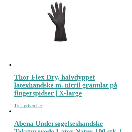
Thor Flex Dry, halvdyppet
latexhandske m. nitril granulat på
fingerspidser | X-large
Tjek prisen her
Abena Undersøgelseshandske
Teksturerede Latex Natur 100 stk. |