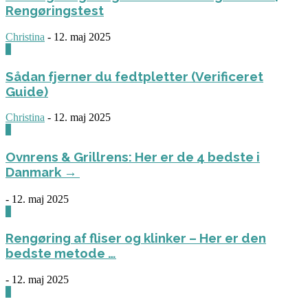
Rengøringstest
Christina
-
12. maj 2025
0
Sådan fjerner du fedtpletter (Verificeret
Guide)
Christina
-
12. maj 2025
0
Ovnrens & Grillrens: Her er de 4 bedste i
Danmark →
-
12. maj 2025
1
Rengøring af fliser og klinker – Her er den
bedste metode …
-
12. maj 2025
3