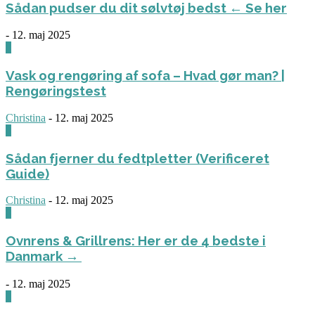
Sådan pudser du dit sølvtøj bedst ← Se her
-
12. maj 2025
0
Vask og rengøring af sofa – Hvad gør man? |
Rengøringstest
Christina
-
12. maj 2025
0
Sådan fjerner du fedtpletter (Verificeret
Guide)
Christina
-
12. maj 2025
0
Ovnrens & Grillrens: Her er de 4 bedste i
Danmark →
-
12. maj 2025
1