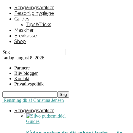
Rengøringsartikler
Personlig hygiejne
Guides
Tips&Tricks
Maskiner
Brevkasse
Shop
Søg
lørdag, august 8, 2026
Partnere
Bliv blogger
Kontakt
Privatlivspolitik
Rensning.dk af Christina Jensen
Rengøringsartikler
Guides
Sådan pudser du dit sølvtøj bedst ← Se