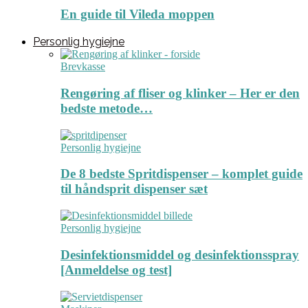
En guide til Vileda moppen
Personlig hygiejne
Brevkasse
Rengøring af fliser og klinker – Her er den
bedste metode…
Personlig hygiejne
De 8 bedste Spritdispenser – komplet guide
til håndsprit dispenser sæt
Personlig hygiejne
Desinfektionsmiddel og desinfektionsspray
[Anmeldelse og test]