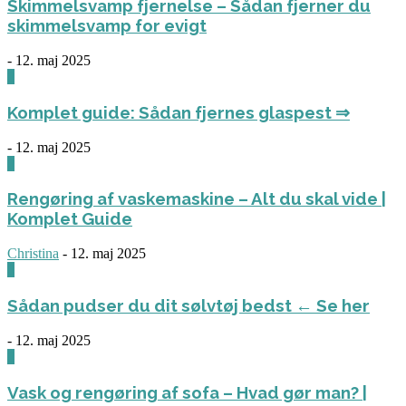
Skimmelsvamp fjernelse – Sådan fjerner du
skimmelsvamp for evigt
-
12. maj 2025
0
Komplet guide: Sådan fjernes glaspest ⇒
-
12. maj 2025
0
Rengøring af vaskemaskine – Alt du skal vide |
Komplet Guide
Christina
-
12. maj 2025
0
Sådan pudser du dit sølvtøj bedst ← Se her
-
12. maj 2025
0
Vask og rengøring af sofa – Hvad gør man? |