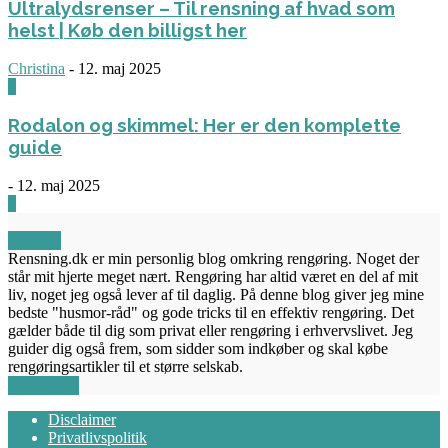
Ultralydsrenser – Til rensning af hvad som
helst | Køb den billigst her
Christina
-
12. maj 2025
0
Rodalon og skimmel: Her er den komplette
guide
-
12. maj 2025
3
OM OS
Rensning.dk er min personlig blog omkring rengøring. Noget der
står mit hjerte meget nært. Rengøring har altid været en del af mit
liv, noget jeg også lever af til daglig. På denne blog giver jeg mine
bedste "husmor-råd" og gode tricks til en effektiv rengøring. Det
gælder både til dig som privat eller rengøring i erhvervslivet. Jeg
guider dig også frem, som sidder som indkøber og skal købe
rengøringsartikler til et større selskab.
FØLG OS
Disclaimer
Privatlivspolitik