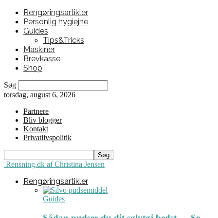
Rengøringsartikler
Personlig hygiejne
Guides
Tips&Tricks
Maskiner
Brevkasse
Shop
Søg
torsdag, august 6, 2026
Partnere
Bliv blogger
Kontakt
Privatlivspolitik
Rensning.dk af Christina Jensen
Rengøringsartikler
Guides
Sådan pudser du dit sølvtøj bedst ← Se