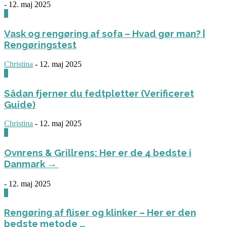
-
12. maj 2025
0
Vask og rengøring af sofa – Hvad gør man? |
Rengøringstest
Christina
-
12. maj 2025
0
Sådan fjerner du fedtpletter (Verificeret
Guide)
Christina
-
12. maj 2025
0
Ovnrens & Grillrens: Her er de 4 bedste i
Danmark →
-
12. maj 2025
1
Rengøring af fliser og klinker – Her er den
bedste metode …