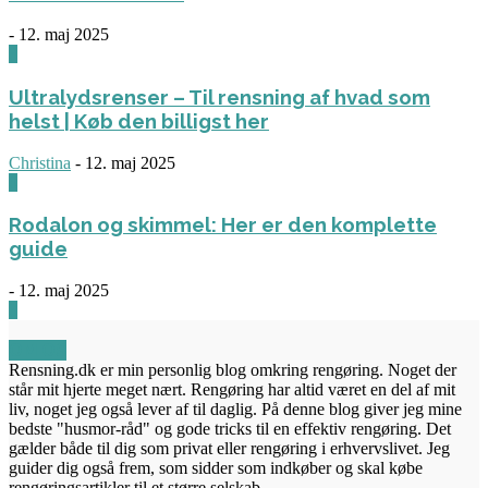
-
12. maj 2025
3
Ultralydsrenser – Til rensning af hvad som
helst | Køb den billigst her
Christina
-
12. maj 2025
0
Rodalon og skimmel: Her er den komplette
guide
-
12. maj 2025
3
OM OS
Rensning.dk er min personlig blog omkring rengøring. Noget der
står mit hjerte meget nært. Rengøring har altid været en del af mit
liv, noget jeg også lever af til daglig. På denne blog giver jeg mine
bedste "husmor-råd" og gode tricks til en effektiv rengøring. Det
gælder både til dig som privat eller rengøring i erhvervslivet. Jeg
guider dig også frem, som sidder som indkøber og skal købe
rengøringsartikler til et større selskab.