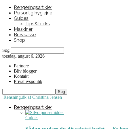
Rengøringsartikler
Personlig hygiejne
Guides
Tips&Tricks
Maskiner
Brevkasse
Shop
Søg
torsdag, august 6, 2026
Partnere
Bliv blogger
Kontakt
Privatlivspolitik
Rensning.dk af Christina Jensen
Rengøringsartikler
Guides
Sådan pudser du dit sølvtøj bedst ← Se her