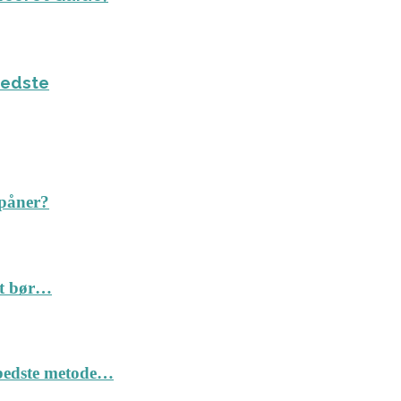
bedste
spåner?
Det bør…
n bedste metode…