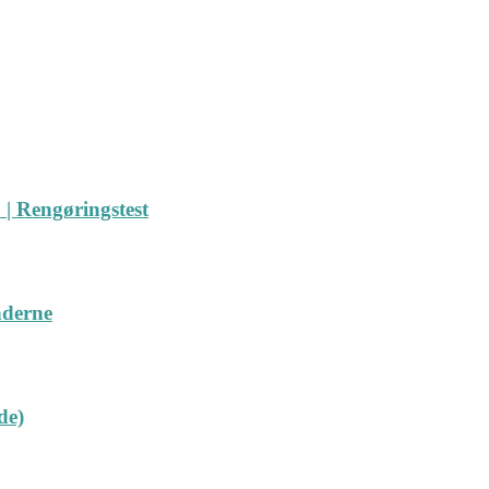
| Rengøringstest
nderne
de)