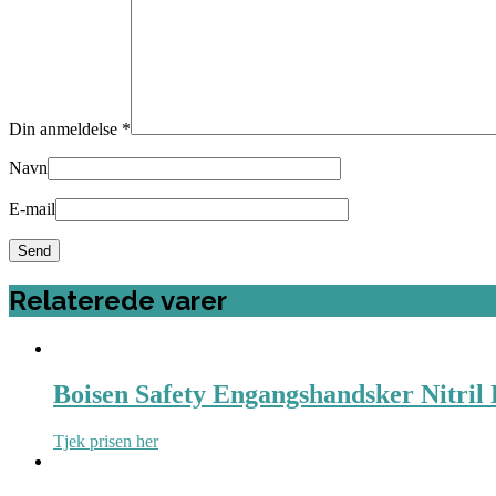
Din anmeldelse
*
Navn
E-mail
Relaterede varer
Boisen Safety Engangshandsker Nitril L
Tjek prisen her