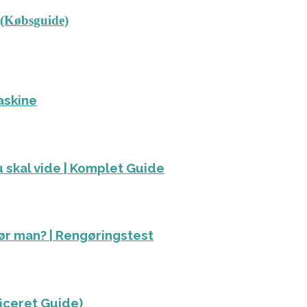
 (Købsguide)
askine
 skal vide | Komplet Guide
ør man? | Rengøringstest
ficeret Guide)