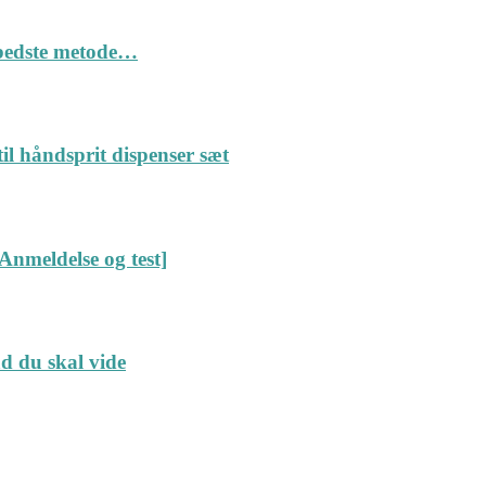
n bedste metode…
il håndsprit dispenser sæt
Anmeldelse og test]
ad du skal vide