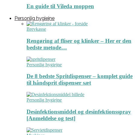
En guide til Vileda moppen
Personlig hygiejne
Brevkasse
Rengøring af fliser og klinker – Her er den
bedste metode…
Personlig hygiejne
De 8 bedste Spritdispenser – komplet guide
til håndsprit dispenser sæt
Personlig hygiejne
Desinfektionsmiddel og desinfektionsspray
[Anmeldelse og test]