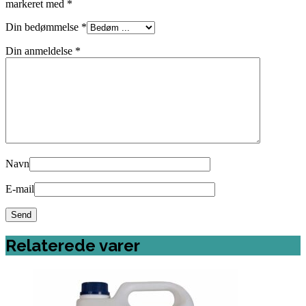
markeret med
*
Din bedømmelse
*
Din anmeldelse
*
Navn
E-mail
Relaterede varer