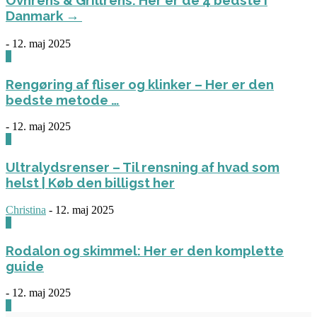
Ovnrens & Grillrens: Her er de 4 bedste i
Danmark →
-
12. maj 2025
1
Rengøring af fliser og klinker – Her er den
bedste metode …
-
12. maj 2025
3
Ultralydsrenser – Til rensning af hvad som
helst | Køb den billigst her
Christina
-
12. maj 2025
0
Rodalon og skimmel: Her er den komplette
guide
-
12. maj 2025
3