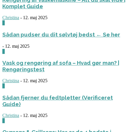
Komplet Guide
Christina
-
12. maj 2025
0
Sådan pudser du dit sølvtøj bedst ← Se her
-
12. maj 2025
0
Vask og rengøring af sofa – Hvad gør man? |
Rengøringstest
Christina
-
12. maj 2025
0
Sådan fjerner du fedtpletter (Verificeret
Guide)
Christina
-
12. maj 2025
0