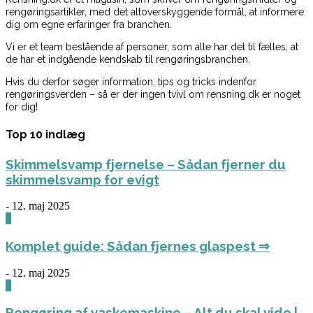
rengøringsartikler, med det altoverskyggende formål, at informere
dig om egne erfaringer fra branchen.
Vi er et team bestående af personer, som alle har det til fælles, at
de har et indgående kendskab til rengøringsbranchen.
Hvis du derfor søger information, tips og tricks indenfor
rengøringsverden – så er der ingen tvivl om rensning.dk er noget
for dig!
Top 10 indlæg
Skimmelsvamp fjernelse – Sådan fjerner du
skimmelsvamp for evigt
-
12. maj 2025
0
Komplet guide: Sådan fjernes glaspest ⇒
-
12. maj 2025
0
Rengøring af vaskemaskine – Alt du skal vide |