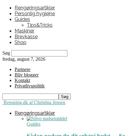
Rengøringsartikler
Personlig hygiejne
Guides
Tips&Tricks
Maskiner
Brevkasse
Shop
Søg
fredag, august 7, 2026
Partnere
Bliv blogger
Kontakt
Privatlivspolitik
Rensning.dk af Christina Jensen
Rengøringsartikler
Guides
Sådan pudser du dit sølvtøj bedst ← Se