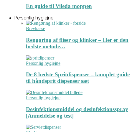
En guide til Vileda moppen
Personlig hygiejne
Brevkasse
Rengøring af fliser og klinker – Her er den
bedste metode…
Personlig hygiejne
De 8 bedste Spritdispenser – komplet guide
til håndsprit dispenser sæt
Personlig hygiejne
Desinfektionsmiddel og desinfektionsspray
[Anmeldelse og test]