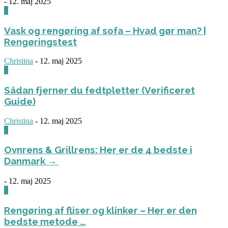
-
12. maj 2025
0
Vask og rengøring af sofa – Hvad gør man? |
Rengøringstest
Christina
-
12. maj 2025
0
Sådan fjerner du fedtpletter (Verificeret
Guide)
Christina
-
12. maj 2025
0
Ovnrens & Grillrens: Her er de 4 bedste i
Danmark →
-
12. maj 2025
1
Rengøring af fliser og klinker – Her er den
bedste metode …