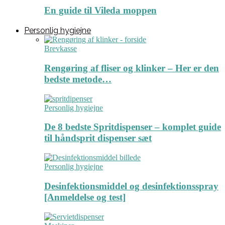
En guide til Vileda moppen
Personlig hygiejne
Brevkasse
Rengøring af fliser og klinker – Her er den
bedste metode…
Personlig hygiejne
De 8 bedste Spritdispenser – komplet guide
til håndsprit dispenser sæt
Personlig hygiejne
Desinfektionsmiddel og desinfektionsspray
[Anmeldelse og test]