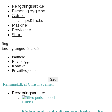
Rengøringsartikler
Personlig hygiejne
Guides
Tips&Tricks
Maskiner
Brevkasse
Shop
Søg
torsdag, august 6, 2026
Partnere
Bliv blogger
Kontakt
Privatlivspolitik
Rensning.dk af Christina Jensen
Rengøringsartikler
Guides
Sådan pudser du dit sølvtøj bedst ← Se