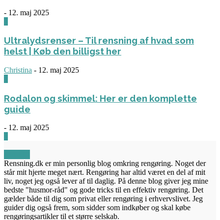
-
12. maj 2025
3
Ultralydsrenser – Til rensning af hvad som
helst | Køb den billigst her
Christina
-
12. maj 2025
0
Rodalon og skimmel: Her er den komplette
guide
-
12. maj 2025
3
OM OS
Rensning.dk er min personlig blog omkring rengøring. Noget der
står mit hjerte meget nært. Rengøring har altid været en del af mit
liv, noget jeg også lever af til daglig. På denne blog giver jeg mine
bedste "husmor-råd" og gode tricks til en effektiv rengøring. Det
gælder både til dig som privat eller rengøring i erhvervslivet. Jeg
guider dig også frem, som sidder som indkøber og skal købe
rengøringsartikler til et større selskab.