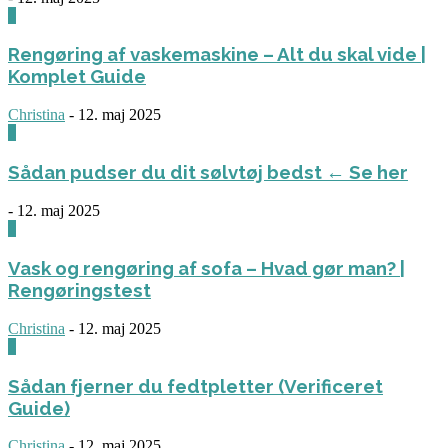
0
Rengøring af vaskemaskine – Alt du skal vide |
Komplet Guide
Christina
-
12. maj 2025
0
Sådan pudser du dit sølvtøj bedst ← Se her
-
12. maj 2025
0
Vask og rengøring af sofa – Hvad gør man? |
Rengøringstest
Christina
-
12. maj 2025
0
Sådan fjerner du fedtpletter (Verificeret
Guide)
Christina
-
12. maj 2025