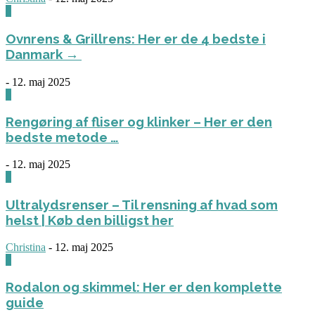
0
Ovnrens & Grillrens: Her er de 4 bedste i
Danmark →
-
12. maj 2025
1
Rengøring af fliser og klinker – Her er den
bedste metode …
-
12. maj 2025
3
Ultralydsrenser – Til rensning af hvad som
helst | Køb den billigst her
Christina
-
12. maj 2025
0
Rodalon og skimmel: Her er den komplette
guide