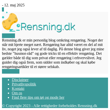
-
12. maj 2025
3
OM OS
Rensning.dk er min personlig blog omkring rengøring. Noget der
står mit hjerte meget nært. Rengøring har altid været en del af mit
liv, noget jeg også lever af til daglig. På denne blog giver jeg mine
bedste "husmor-råd" og gode tricks til en effektiv rengøring. Det
gælder både til dig som privat eller rengøring i erhvervslivet. Jeg
guider dig også frem, som sidder som indkøber og skal købe
rengøringsartikler til et større selskab.
FØLG OS
Disclaimer
Privatlivspolitik
Kontakt
Om os
Find flere tips om tøj og mode her
© Copyright 2023 - Alle rettigheder forbeholdes Rensning.dk