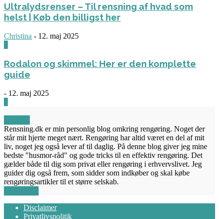
Ultralydsrenser – Til rensning af hvad som
helst | Køb den billigst her
Christina
-
12. maj 2025
0
Rodalon og skimmel: Her er den komplette
guide
-
12. maj 2025
3
OM OS
Rensning.dk er min personlig blog omkring rengøring. Noget der
står mit hjerte meget nært. Rengøring har altid været en del af mit
liv, noget jeg også lever af til daglig. På denne blog giver jeg mine
bedste "husmor-råd" og gode tricks til en effektiv rengøring. Det
gælder både til dig som privat eller rengøring i erhvervslivet. Jeg
guider dig også frem, som sidder som indkøber og skal købe
rengøringsartikler til et større selskab.
FØLG OS
Disclaimer
Privatlivspolitik