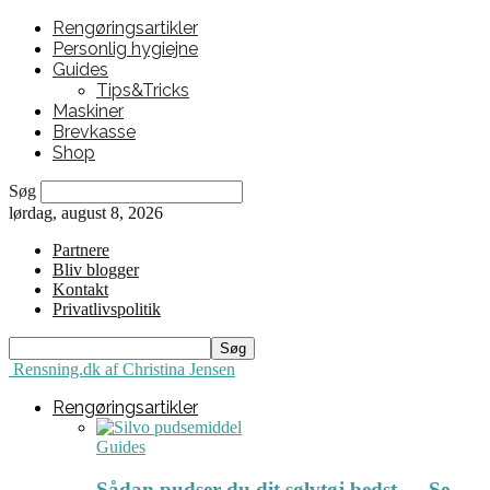
Rengøringsartikler
Personlig hygiejne
Guides
Tips&Tricks
Maskiner
Brevkasse
Shop
Søg
lørdag, august 8, 2026
Partnere
Bliv blogger
Kontakt
Privatlivspolitik
Rensning.dk af Christina Jensen
Rengøringsartikler
Guides
Sådan pudser du dit sølvtøj bedst ← Se