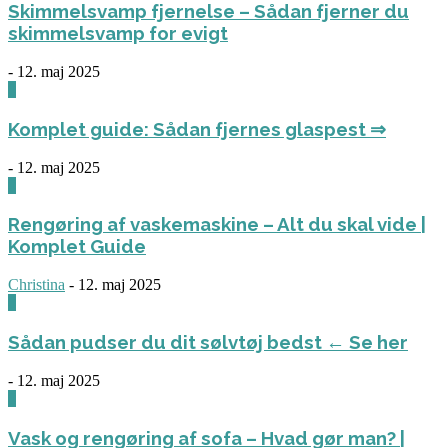
Skimmelsvamp fjernelse – Sådan fjerner du
skimmelsvamp for evigt
-
12. maj 2025
0
Komplet guide: Sådan fjernes glaspest ⇒
-
12. maj 2025
0
Rengøring af vaskemaskine – Alt du skal vide |
Komplet Guide
Christina
-
12. maj 2025
0
Sådan pudser du dit sølvtøj bedst ← Se her
-
12. maj 2025
0
Vask og rengøring af sofa – Hvad gør man? |