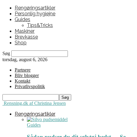
Rengøringsartikler
Personlig hygiejne
Guides
Tips&Tricks
Maskiner
Brevkasse
Shop
Søg
torsdag, august 6, 2026
Partnere
Bliv blogger
Kontakt
Privatlivspolitik
Rensning.dk af Christina Jensen
Rengøringsartikler
Guides
Sådan pudser du dit sølvtøj bedst ← Se