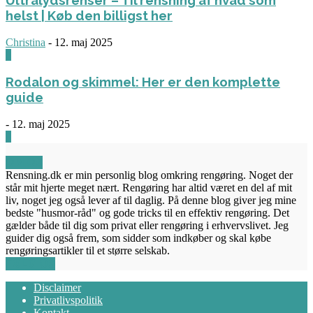
helst | Køb den billigst her
Christina
-
12. maj 2025
0
Rodalon og skimmel: Her er den komplette
guide
-
12. maj 2025
3
OM OS
Rensning.dk er min personlig blog omkring rengøring. Noget der
står mit hjerte meget nært. Rengøring har altid været en del af mit
liv, noget jeg også lever af til daglig. På denne blog giver jeg mine
bedste "husmor-råd" og gode tricks til en effektiv rengøring. Det
gælder både til dig som privat eller rengøring i erhvervslivet. Jeg
guider dig også frem, som sidder som indkøber og skal købe
rengøringsartikler til et større selskab.
FØLG OS
Disclaimer
Privatlivspolitik
Kontakt