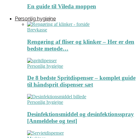
En guide til Vileda moppen
Personlig hygiejne
Brevkasse
Rengøring af fliser og klinker – Her er den
bedste metode…
Personlig hygiejne
De 8 bedste Spritdispenser – komplet guide
til håndsprit dispenser sæt
Personlig hygiejne
Desinfektionsmiddel og desinfektionsspray
[Anmeldelse og test]