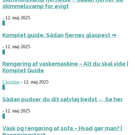
skimmelsvamp for evigt
-
12. maj 2025
0
Komplet guide: Sådan fjernes glaspest ⇒
-
12. maj 2025
0
Rengøring af vaskemaskine – Alt du skal vide |
Komplet Guide
Christina
-
12. maj 2025
0
Sådan pudser du dit sølvtøj bedst ← Se her
-
12. maj 2025
0
Vask og rengøring af sofa – Hvad gør man? |
Rengøringstest