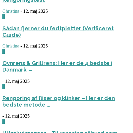
Christina
-
12. maj 2025
0
Sådan fjerner du fedtpletter (Verificeret
Guide)
Christina
-
12. maj 2025
0
Ovnrens & Grillrens: Her er de 4 bedste i
Danmark →
-
12. maj 2025
1
Rengøring af fliser og klinker – Her er den
bedste metode …
-
12. maj 2025
3
Ultralydsrenser – Til rensning af hvad som