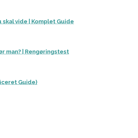
 skal vide | Komplet Guide
ør man? | Rengøringstest
ficeret Guide)