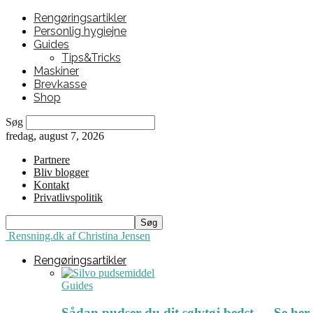
Rengøringsartikler
Personlig hygiejne
Guides
Tips&Tricks
Maskiner
Brevkasse
Shop
Søg
fredag, august 7, 2026
Partnere
Bliv blogger
Kontakt
Privatlivspolitik
Rensning.dk af Christina Jensen
Rengøringsartikler
Guides
Sådan pudser du dit sølvtøj bedst ← Se her