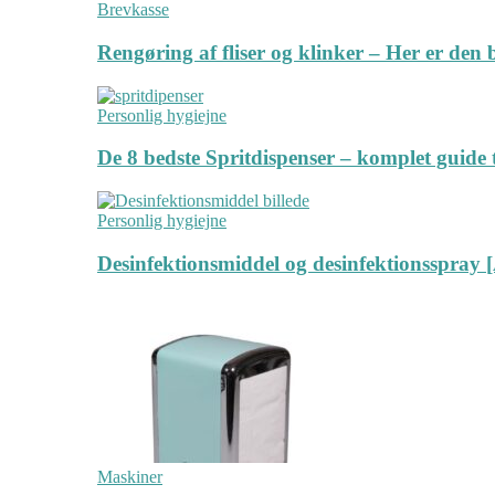
Brevkasse
Rengøring af fliser og klinker – Her er de
Personlig hygiejne
De 8 bedste Spritdispenser – komplet guide t
Personlig hygiejne
Desinfektionsmiddel og desinfektionsspray [
Maskiner