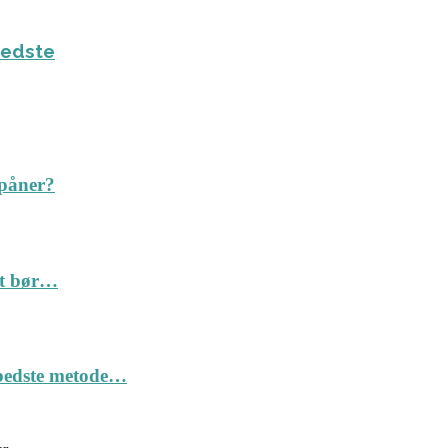
bedste
spåner?
Det bør…
n bedste metode…