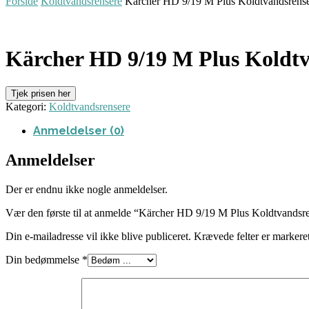
Forside
Koldtvandsrensere
Kärcher HD 9/19 M Plus Koldtvandsrens
Kärcher HD 9/19 M Plus Koldtv
Tjek prisen her
Kategori:
Koldtvandsrensere
Anmeldelser (0)
Anmeldelser
Der er endnu ikke nogle anmeldelser.
Vær den første til at anmelde “Kärcher HD 9/19 M Plus Koldtvandsr
Din e-mailadresse vil ikke blive publiceret.
Krævede felter er marker
Din bedømmelse
*