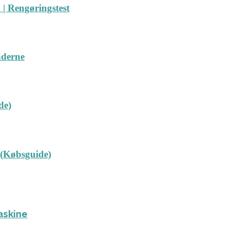
| Rengøringstest
nderne
de)
 (Købsguide)
askine