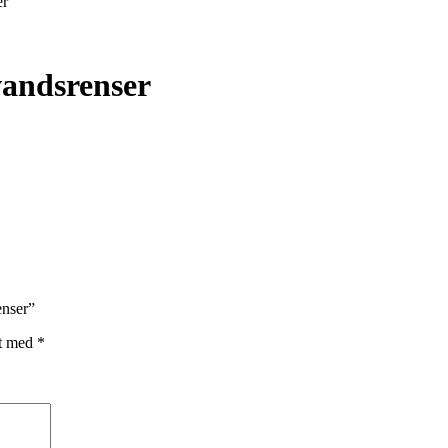
er
andsrenser
enser”
et med
*