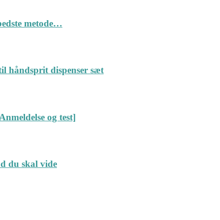
n bedste metode…
il håndsprit dispenser sæt
Anmeldelse og test]
ad du skal vide