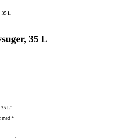
, 35 L
suger, 35 L
, 35 L”
et med
*