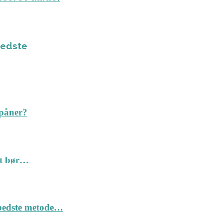
bedste
spåner?
Det bør…
n bedste metode…