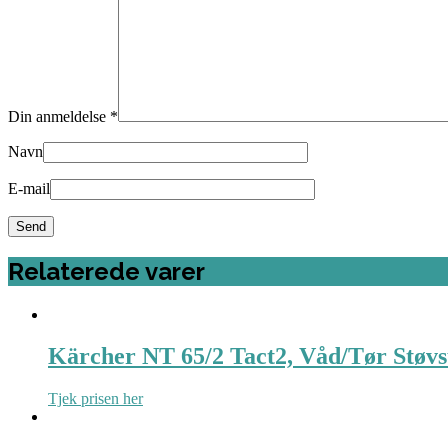
Din anmeldelse
*
Navn
E-mail
Relaterede varer
Kärcher NT 65/2 Tact2, Våd/Tør Støvs
Tjek prisen her