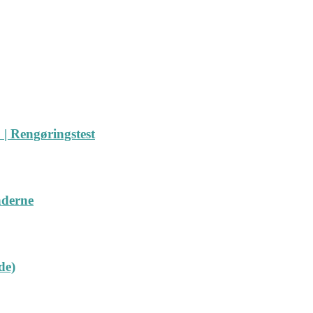
| Rengøringstest
nderne
de)