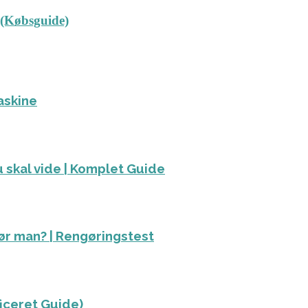
 (Købsguide)
askine
 skal vide | Komplet Guide
ør man? | Rengøringstest
ficeret Guide)