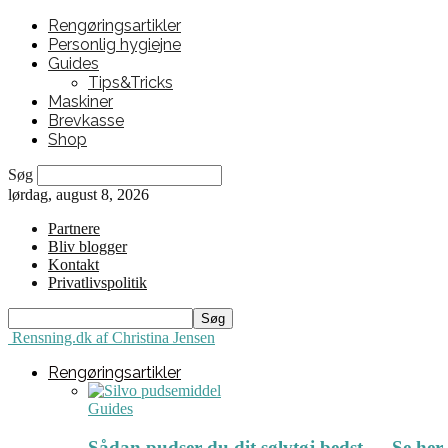
Rengøringsartikler
Personlig hygiejne
Guides
Tips&Tricks
Maskiner
Brevkasse
Shop
Søg
lørdag, august 8, 2026
Partnere
Bliv blogger
Kontakt
Privatlivspolitik
Rensning.dk af Christina Jensen
Rengøringsartikler
Guides
Sådan pudser du dit sølvtøj bedst ← Se her