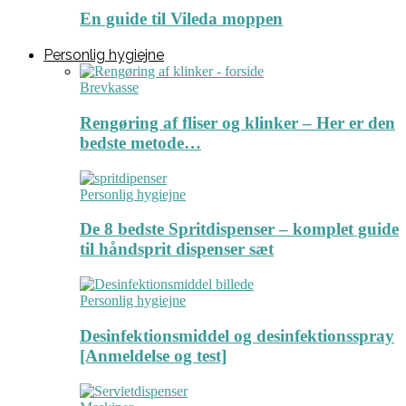
En guide til Vileda moppen
Personlig hygiejne
Brevkasse
Rengøring af fliser og klinker – Her er den
bedste metode…
Personlig hygiejne
De 8 bedste Spritdispenser – komplet guide
til håndsprit dispenser sæt
Personlig hygiejne
Desinfektionsmiddel og desinfektionsspray
[Anmeldelse og test]