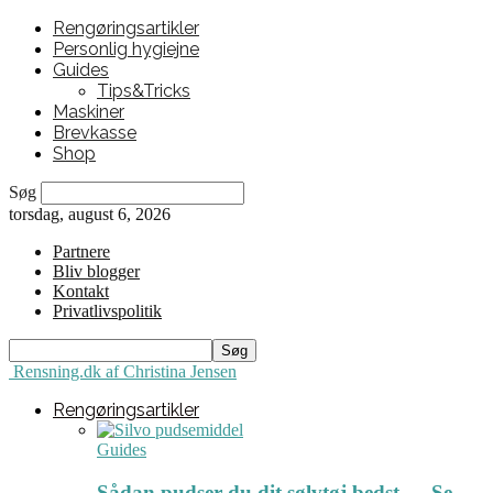
Rengøringsartikler
Personlig hygiejne
Guides
Tips&Tricks
Maskiner
Brevkasse
Shop
Søg
torsdag, august 6, 2026
Partnere
Bliv blogger
Kontakt
Privatlivspolitik
Rensning.dk af Christina Jensen
Rengøringsartikler
Guides
Sådan pudser du dit sølvtøj bedst ← Se