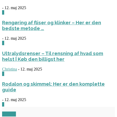
-
12. maj 2025
1
Rengøring af fliser og klinker – Her er den
bedste metode …
-
12. maj 2025
3
Ultralydsrenser – Til rensning af hvad som
helst | Køb den billigst her
Christina
-
12. maj 2025
0
Rodalon og skimmel: Her er den komplette
guide
-
12. maj 2025
3
OM OS