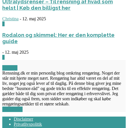
Ultralydsrenser – Til rensning af hvad som
helst | Køb den billigst her
Christina
-
12. maj 2025
0
Rodalon og skimmel: Her er den komplette
guide
-
12. maj 2025
3
OM OS
Rensning.dk er min personlig blog omkring rengøring. Noget der
står mit hjerte meget nært. Rengøring har altid været en del af mit
liv, noget jeg også lever af til daglig. På denne blog giver jeg mine
bedste "husmor-råd" og gode tricks til en effektiv rengøring. Det
gælder både til dig som privat eller rengøring i erhvervslivet. Jeg
guider dig også frem, som sidder som indkøber og skal købe
rengøringsartikler til et større selskab.
FØLG OS
Disclaimer
Privatlivspolitik