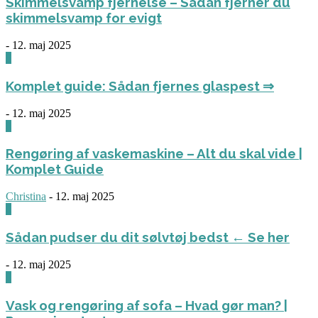
Skimmelsvamp fjernelse – Sådan fjerner du
skimmelsvamp for evigt
-
12. maj 2025
0
Komplet guide: Sådan fjernes glaspest ⇒
-
12. maj 2025
0
Rengøring af vaskemaskine – Alt du skal vide |
Komplet Guide
Christina
-
12. maj 2025
0
Sådan pudser du dit sølvtøj bedst ← Se her
-
12. maj 2025
0
Vask og rengøring af sofa – Hvad gør man? |