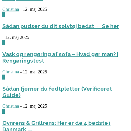
Christina
-
12. maj 2025
0
Sådan pudser du dit sølvtøj bedst ← Se her
-
12. maj 2025
0
Vask og rengøring af sofa – Hvad gør man? |
Rengøringstest
Christina
-
12. maj 2025
0
Sådan fjerner du fedtpletter (Verificeret
Guide)
Christina
-
12. maj 2025
0
Ovnrens & Grillrens: Her er de 4 bedste i
Danmark →