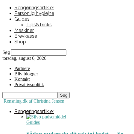
Rengøringsartikler
Personlig hygiejne
Guides
Tips&Tricks
Maskiner
Brevkasse
Shop
Søg
torsdag, august 6, 2026
Partnere
Bliv blogger
Kontakt
Privatlivspolitik
Rensning.dk af Christina Jensen
Rengøringsartikler
Guides
Sådan pudser du dit sølvtøj bedst ← Se