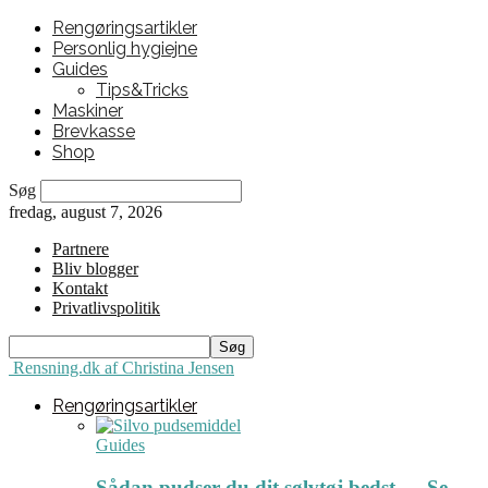
Rengøringsartikler
Personlig hygiejne
Guides
Tips&Tricks
Maskiner
Brevkasse
Shop
Søg
fredag, august 7, 2026
Partnere
Bliv blogger
Kontakt
Privatlivspolitik
Rensning.dk af Christina Jensen
Rengøringsartikler
Guides
Sådan pudser du dit sølvtøj bedst ← Se