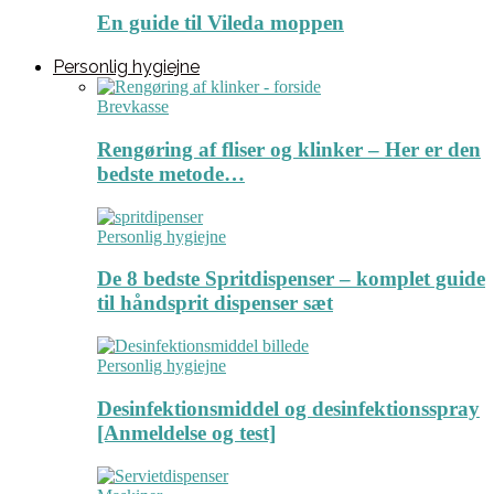
En guide til Vileda moppen
Personlig hygiejne
Brevkasse
Rengøring af fliser og klinker – Her er den
bedste metode…
Personlig hygiejne
De 8 bedste Spritdispenser – komplet guide
til håndsprit dispenser sæt
Personlig hygiejne
Desinfektionsmiddel og desinfektionsspray
[Anmeldelse og test]