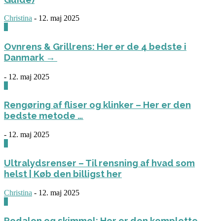
Christina
-
12. maj 2025
0
Ovnrens & Grillrens: Her er de 4 bedste i
Danmark →
-
12. maj 2025
1
Rengøring af fliser og klinker – Her er den
bedste metode …
-
12. maj 2025
3
Ultralydsrenser – Til rensning af hvad som
helst | Køb den billigst her
Christina
-
12. maj 2025
0
Rodalon og skimmel: Her er den komplette