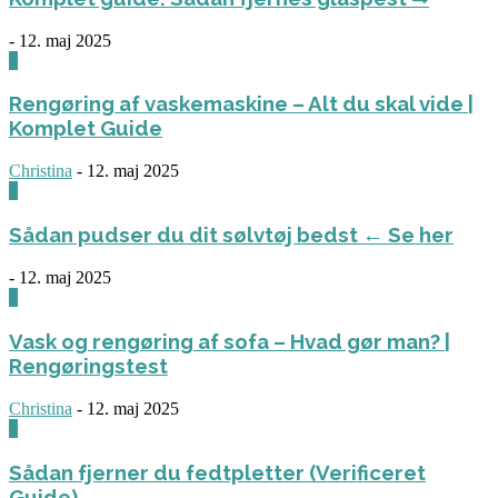
-
12. maj 2025
0
Rengøring af vaskemaskine – Alt du skal vide |
Komplet Guide
Christina
-
12. maj 2025
0
Sådan pudser du dit sølvtøj bedst ← Se her
-
12. maj 2025
0
Vask og rengøring af sofa – Hvad gør man? |
Rengøringstest
Christina
-
12. maj 2025
0
Sådan fjerner du fedtpletter (Verificeret
Guide)