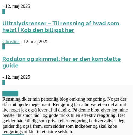
-
12. maj 2025
3
Ultralydsrenser – Til rensning af hvad som
helst | Køb den billigst her
Christina
-
12. maj 2025
0
Rodalon og skimmel: Her er den komplette
guide
-
12. maj 2025
3
OM OS
Rensning.dk er min personlig blog omkring rengøring. Noget der
står mit hjerte meget nært. Rengøring har altid været en del af mit
liv, noget jeg også lever af til daglig. På denne blog giver jeg mine
bedste "husmor-råd" og gode tricks til en effektiv rengøring. Det
gælder både til dig som privat eller rengøring i erhvervslivet. Jeg
guider dig også frem, som sidder som indkøber og skal købe
rengøringsartikler til et større selskab.