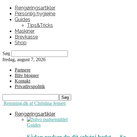
Rengøringsartikler
Personlig hygiejne
Guides
Tips&Tricks
Maskiner
Brevkasse
Shop
Søg
fredag, august 7, 2026
Partnere
Bliv blogger
Kontakt
Privatlivspolitik
Rensning.dk af Christina Jensen
Rengøringsartikler
Guides
Sådan pudser du dit sølvtøj bedst ← Se