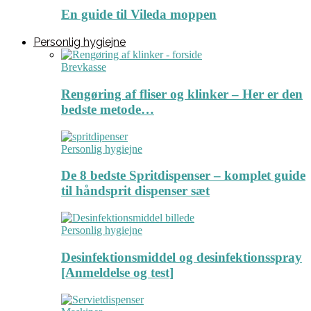
En guide til Vileda moppen
Personlig hygiejne
Brevkasse
Rengøring af fliser og klinker – Her er den
bedste metode…
Personlig hygiejne
De 8 bedste Spritdispenser – komplet guide
til håndsprit dispenser sæt
Personlig hygiejne
Desinfektionsmiddel og desinfektionsspray
[Anmeldelse og test]