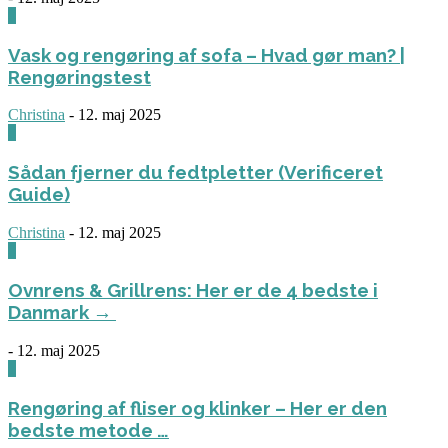
0
Vask og rengøring af sofa – Hvad gør man? |
Rengøringstest
Christina
-
12. maj 2025
0
Sådan fjerner du fedtpletter (Verificeret
Guide)
Christina
-
12. maj 2025
0
Ovnrens & Grillrens: Her er de 4 bedste i
Danmark →
-
12. maj 2025
1
Rengøring af fliser og klinker – Her er den
bedste metode …