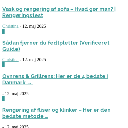
Vask og rengøring af sofa – Hvad gør man? |
Rengøringstest
Christina
-
12. maj 2025
0
Sådan fjerner du fedtpletter (Verificeret
Guide)
Christina
-
12. maj 2025
0
Ovnrens & Grillrens: Her er de 4 bedste i
Danmark →
-
12. maj 2025
1
Rengøring af fliser og klinker – Her er den
bedste metode …
-
12. maj 2025