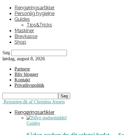
Rengøringsartikler
Personlig hygiejne
Guides
Tips&Tricks
Maskiner
Brevkasse
Shop
Søg
lørdag, august 8, 2026
Partnere
Bliv blogger
Kontakt
Privatlivspolitik
Rensning.dk af Christina Jensen
Rengøringsartikler
Guides
Sådan pudser du dit sølvtøj bedst ← Se