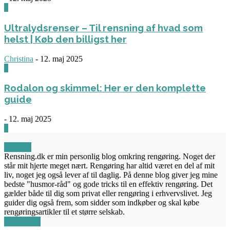
3
Ultralydsrenser – Til rensning af hvad som
helst | Køb den billigst her
Christina
-
12. maj 2025
0
Rodalon og skimmel: Her er den komplette
guide
-
12. maj 2025
3
OM OS
Rensning.dk er min personlig blog omkring rengøring. Noget der
står mit hjerte meget nært. Rengøring har altid været en del af mit
liv, noget jeg også lever af til daglig. På denne blog giver jeg mine
bedste "husmor-råd" og gode tricks til en effektiv rengøring. Det
gælder både til dig som privat eller rengøring i erhvervslivet. Jeg
guider dig også frem, som sidder som indkøber og skal købe
rengøringsartikler til et større selskab.
FØLG OS