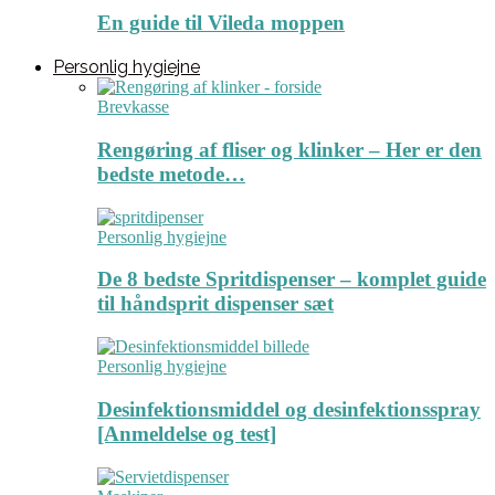
En guide til Vileda moppen
Personlig hygiejne
Brevkasse
Rengøring af fliser og klinker – Her er den
bedste metode…
Personlig hygiejne
De 8 bedste Spritdispenser – komplet guide
til håndsprit dispenser sæt
Personlig hygiejne
Desinfektionsmiddel og desinfektionsspray
[Anmeldelse og test]