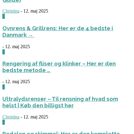
Christina
-
12. maj 2025
0
Ovnrens & Grillrens: Her er de 4 bedste i
Danmark →
-
12. maj 2025
1
Rengøring af fliser og klinker – Her er den
bedste metode …
-
12. maj 2025
3
Ultralydsrenser – Til rensning af hvad som
helst | Køb den billigst her
Christina
-
12. maj 2025
0
Rodalon og skimmel: Her er den komplette