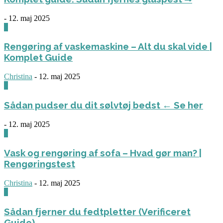
-
12. maj 2025
0
Rengøring af vaskemaskine – Alt du skal vide |
Komplet Guide
Christina
-
12. maj 2025
0
Sådan pudser du dit sølvtøj bedst ← Se her
-
12. maj 2025
0
Vask og rengøring af sofa – Hvad gør man? |
Rengøringstest
Christina
-
12. maj 2025
0
Sådan fjerner du fedtpletter (Verificeret
Guide)