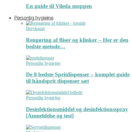
En guide til Vileda moppen
Personlig hygiejne
Brevkasse
Rengøring af fliser og klinker – Her er den
bedste metode…
Personlig hygiejne
De 8 bedste Spritdispenser – komplet guide
til håndsprit dispenser sæt
Personlig hygiejne
Desinfektionsmiddel og desinfektionsspray
[Anmeldelse og test]