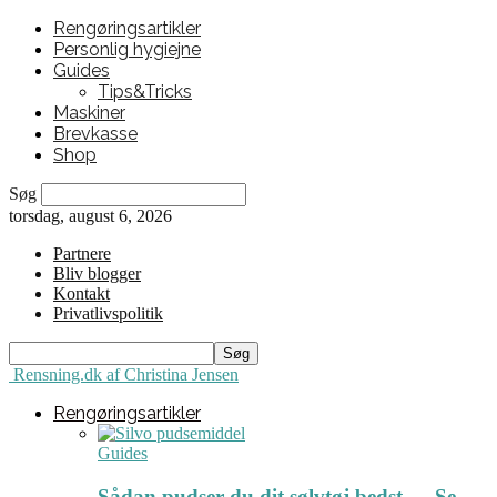
Rengøringsartikler
Personlig hygiejne
Guides
Tips&Tricks
Maskiner
Brevkasse
Shop
Søg
torsdag, august 6, 2026
Partnere
Bliv blogger
Kontakt
Privatlivspolitik
Rensning.dk af Christina Jensen
Rengøringsartikler
Guides
Sådan pudser du dit sølvtøj bedst ← Se