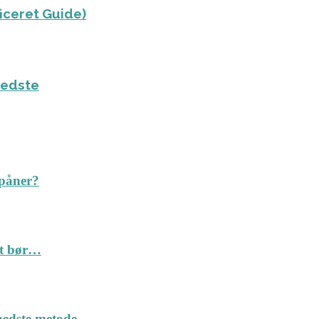
ficeret Guide)
bedste
spåner?
Det bør…
n bedste metode…