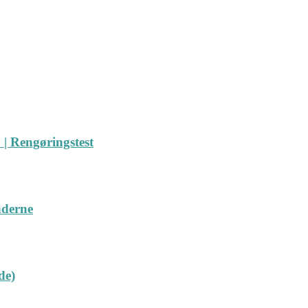
| Rengøringstest
nderne
de)