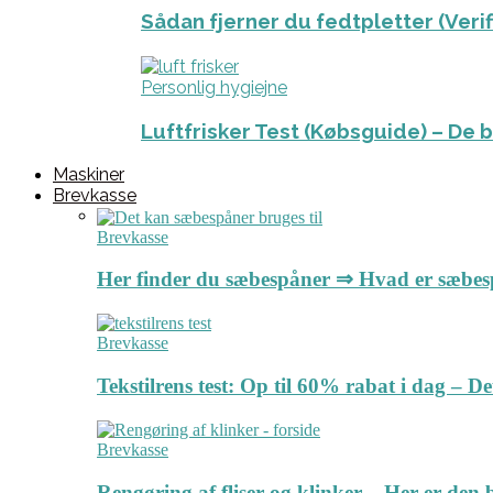
Sådan fjerner du fedtpletter (Veri
Personlig hygiejne
Luftfrisker Test (Købsguide) – De 
Maskiner
Brevkasse
Brevkasse
Her finder du sæbespåner ⇒ Hvad er sæbe
Brevkasse
Tekstilrens test: Op til 60% rabat i dag – 
Brevkasse
Rengøring af fliser og klinker – Her er de