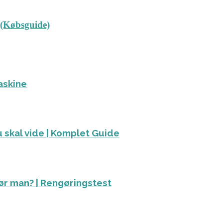
 (Købsguide)
askine
 skal vide | Komplet Guide
ør man? | Rengøringstest