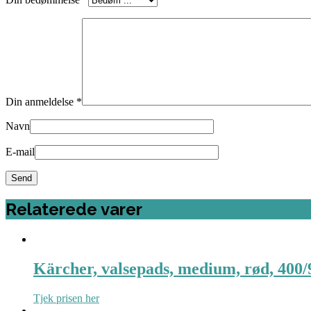
Din anmeldelse
*
Navn
E-mail
Relaterede varer
Kärcher, valsepads, medium, rød, 40
Tjek prisen her