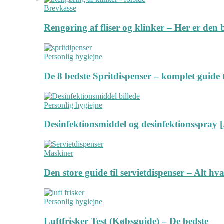
Brevkasse
Rengøring af fliser og klinker – Her er de
Personlig hygiejne
De 8 bedste Spritdispenser – komplet guide t
Personlig hygiejne
Desinfektionsmiddel og desinfektionsspray [
Maskiner
Den store guide til servietdispenser – Alt hv
Personlig hygiejne
Luftfrisker Test (Købsguide) – De bedste