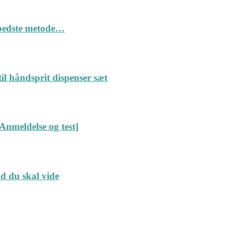
n bedste metode…
il håndsprit dispenser sæt
Anmeldelse og test]
ad du skal vide