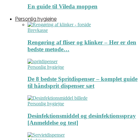
En guide til Vileda moppen
Personlig hygiejne
Brevkasse
Rengøring af fliser og klinker – Her er den
bedste metode…
Personlig hygiejne
De 8 bedste Spritdispenser – komplet guide
til håndsprit dispenser sæt
Personlig hygiejne
Desinfektionsmiddel og desinfektionsspray
[Anmeldelse og test]