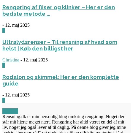
Rengøring af fliser og klinker – Her er den
bedste metode …
-
12. maj 2025
3
Ultralydsrenser – Til rensning af hvad som
helst | Køb den billigst her
Christina
-
12. maj 2025
0
Rodalon og skimmel: Her er den komplette
guide
-
12. maj 2025
3
OM OS
Rensning.dk er min personlig blog omkring rengøring. Noget der
står mit hjerte meget nært. Rengøring har altid været en del af mit
liv, noget jeg også lever af til daglig. På denne blog giver jeg mine
bedste "husmor-råd" og gode tricks til en effektiv rengøring. Det