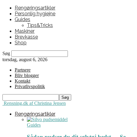
Rengøringsartikler
Personlig hygiejne
Guides
Tips&Tricks
Maskiner
Brevkasse
Shop
Søg
torsdag, august 6, 2026
Partnere
Bliv blogger
Kontakt
Privatlivspolitik
Rensning.dk af Christina Jensen
Rengøringsartikler
Guides
Sådan pudser du dit sølvtøj bedst ← Se