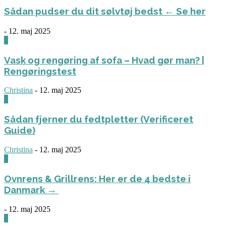
Sådan pudser du dit sølvtøj bedst ← Se her
-
12. maj 2025
0
Vask og rengøring af sofa – Hvad gør man? |
Rengøringstest
Christina
-
12. maj 2025
0
Sådan fjerner du fedtpletter (Verificeret
Guide)
Christina
-
12. maj 2025
0
Ovnrens & Grillrens: Her er de 4 bedste i
Danmark →
-
12. maj 2025
1