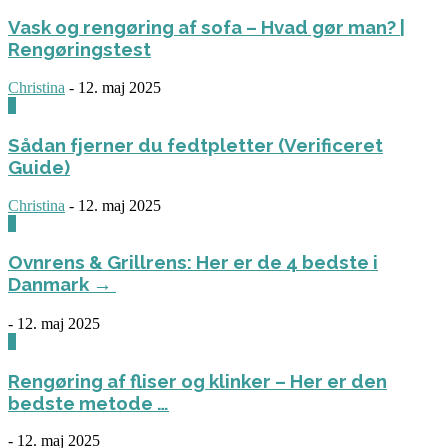
Vask og rengøring af sofa – Hvad gør man? |
Rengøringstest
Christina
-
12. maj 2025
0
Sådan fjerner du fedtpletter (Verificeret
Guide)
Christina
-
12. maj 2025
0
Ovnrens & Grillrens: Her er de 4 bedste i
Danmark →
-
12. maj 2025
1
Rengøring af fliser og klinker – Her er den
bedste metode …
-
12. maj 2025