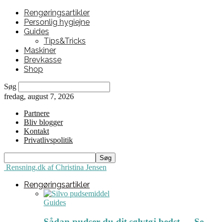
Rengøringsartikler
Personlig hygiejne
Guides
Tips&Tricks
Maskiner
Brevkasse
Shop
Søg
fredag, august 7, 2026
Partnere
Bliv blogger
Kontakt
Privatlivspolitik
Rensning.dk af Christina Jensen
Rengøringsartikler
Guides
Sådan pudser du dit sølvtøj bedst ← Se