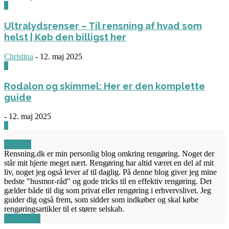
3
Ultralydsrenser – Til rensning af hvad som
helst | Køb den billigst her
Christina
-
12. maj 2025
0
Rodalon og skimmel: Her er den komplette
guide
-
12. maj 2025
3
OM OS
Rensning.dk er min personlig blog omkring rengøring. Noget der
står mit hjerte meget nært. Rengøring har altid været en del af mit
liv, noget jeg også lever af til daglig. På denne blog giver jeg mine
bedste "husmor-råd" og gode tricks til en effektiv rengøring. Det
gælder både til dig som privat eller rengøring i erhvervslivet. Jeg
guider dig også frem, som sidder som indkøber og skal købe
rengøringsartikler til et større selskab.
FØLG OS