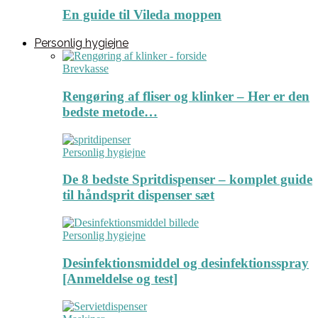
En guide til Vileda moppen
Personlig hygiejne
Brevkasse
Rengøring af fliser og klinker – Her er den
bedste metode…
Personlig hygiejne
De 8 bedste Spritdispenser – komplet guide
til håndsprit dispenser sæt
Personlig hygiejne
Desinfektionsmiddel og desinfektionsspray
[Anmeldelse og test]