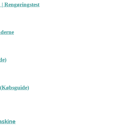
| Rengøringstest
nderne
de)
 (Købsguide)
askine