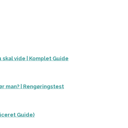
 skal vide | Komplet Guide
ør man? | Rengøringstest
ficeret Guide)