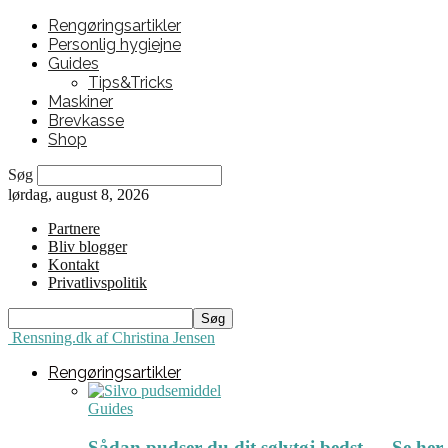
Rengøringsartikler
Personlig hygiejne
Guides
Tips&Tricks
Maskiner
Brevkasse
Shop
Søg
lørdag, august 8, 2026
Partnere
Bliv blogger
Kontakt
Privatlivspolitik
Rensning.dk af Christina Jensen
Rengøringsartikler
Guides
Sådan pudser du dit sølvtøj bedst ← Se her