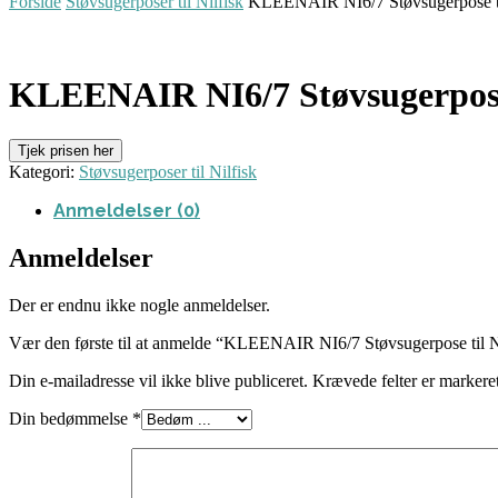
Forside
Støvsugerposer til Nilfisk
KLEENAIR NI6/7 Støvsugerpose til N
KLEENAIR NI6/7 Støvsugerpose ti
Tjek prisen her
Kategori:
Støvsugerposer til Nilfisk
Anmeldelser (0)
Anmeldelser
Der er endnu ikke nogle anmeldelser.
Vær den første til at anmelde “KLEENAIR NI6/7 Støvsugerpose til Nilf
Din e-mailadresse vil ikke blive publiceret.
Krævede felter er marker
Din bedømmelse
*