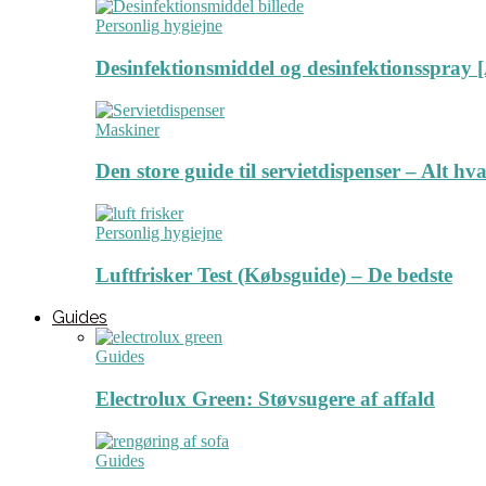
Personlig hygiejne
Desinfektionsmiddel og desinfektionsspray [
Maskiner
Den store guide til servietdispenser – Alt hv
Personlig hygiejne
Luftfrisker Test (Købsguide) – De bedste
Guides
Guides
Electrolux Green: Støvsugere af affald
Guides