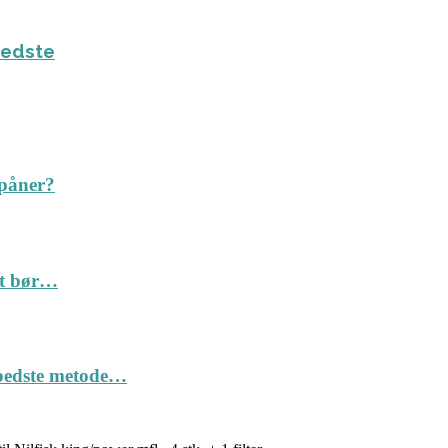
bedste
spåner?
Det bør…
n bedste metode…