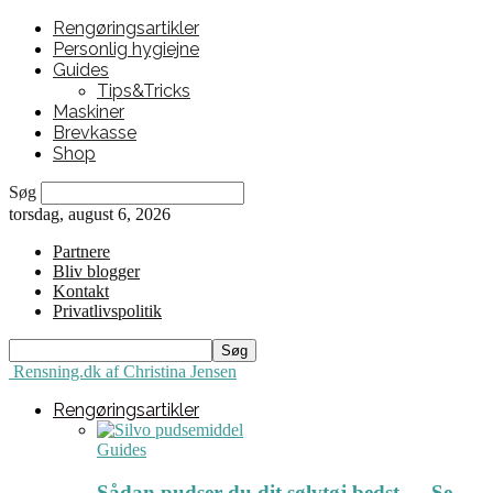
Rengøringsartikler
Personlig hygiejne
Guides
Tips&Tricks
Maskiner
Brevkasse
Shop
Søg
torsdag, august 6, 2026
Partnere
Bliv blogger
Kontakt
Privatlivspolitik
Rensning.dk af Christina Jensen
Rengøringsartikler
Guides
Sådan pudser du dit sølvtøj bedst ← Se