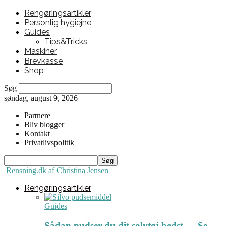
Rengøringsartikler
Personlig hygiejne
Guides
Tips&Tricks
Maskiner
Brevkasse
Shop
Søg
søndag, august 9, 2026
Partnere
Bliv blogger
Kontakt
Privatlivspolitik
Rensning.dk af Christina Jensen
Rengøringsartikler
Guides
Sådan pudser du dit sølvtøj bedst ← Se