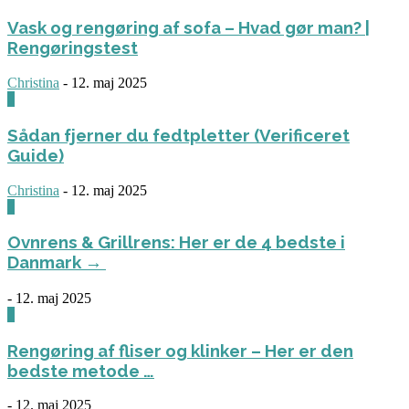
Vask og rengøring af sofa – Hvad gør man? |
Rengøringstest
Christina
-
12. maj 2025
0
Sådan fjerner du fedtpletter (Verificeret
Guide)
Christina
-
12. maj 2025
0
Ovnrens & Grillrens: Her er de 4 bedste i
Danmark →
-
12. maj 2025
1
Rengøring af fliser og klinker – Her er den
bedste metode …
-
12. maj 2025