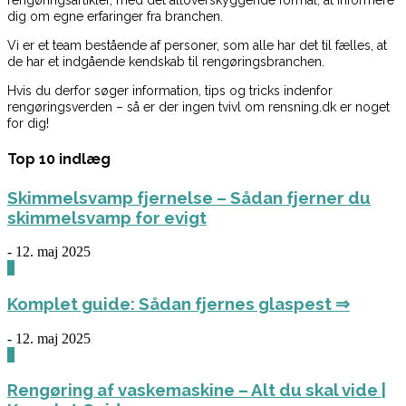
rengøringsartikler, med det altoverskyggende formål, at informere
dig om egne erfaringer fra branchen.
Vi er et team bestående af personer, som alle har det til fælles, at
de har et indgående kendskab til rengøringsbranchen.
Hvis du derfor søger information, tips og tricks indenfor
rengøringsverden – så er der ingen tvivl om rensning.dk er noget
for dig!
Top 10 indlæg
Skimmelsvamp fjernelse – Sådan fjerner du
skimmelsvamp for evigt
-
12. maj 2025
0
Komplet guide: Sådan fjernes glaspest ⇒
-
12. maj 2025
0
Rengøring af vaskemaskine – Alt du skal vide |