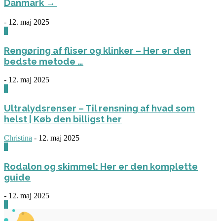
Danmark →
-
12. maj 2025
1
Rengøring af fliser og klinker – Her er den
bedste metode …
-
12. maj 2025
3
Ultralydsrenser – Til rensning af hvad som
helst | Køb den billigst her
Christina
-
12. maj 2025
0
Rodalon og skimmel: Her er den komplette
guide
-
12. maj 2025
3