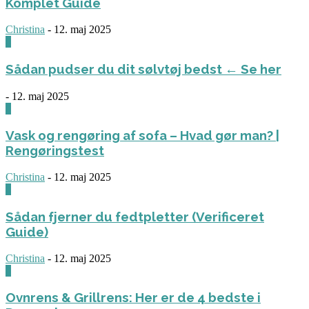
Komplet Guide
Christina
-
12. maj 2025
0
Sådan pudser du dit sølvtøj bedst ← Se her
-
12. maj 2025
0
Vask og rengøring af sofa – Hvad gør man? |
Rengøringstest
Christina
-
12. maj 2025
0
Sådan fjerner du fedtpletter (Verificeret
Guide)
Christina
-
12. maj 2025
0
Ovnrens & Grillrens: Her er de 4 bedste i