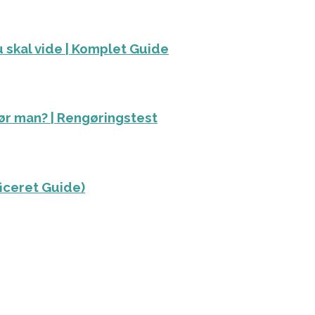
 skal vide | Komplet Guide
ør man? | Rengøringstest
ficeret Guide)