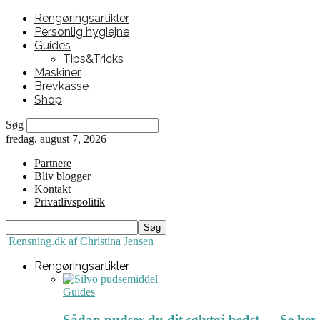
Rengøringsartikler
Personlig hygiejne
Guides
Tips&Tricks
Maskiner
Brevkasse
Shop
Søg
fredag, august 7, 2026
Partnere
Bliv blogger
Kontakt
Privatlivspolitik
Rensning.dk af Christina Jensen
Rengøringsartikler
Guides
Sådan pudser du dit sølvtøj bedst ← Se her