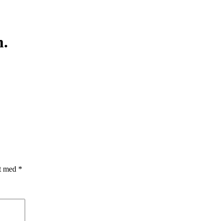
m.
et med
*