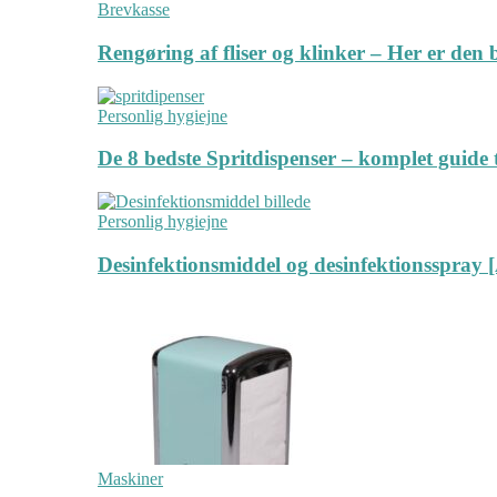
Brevkasse
Rengøring af fliser og klinker – Her er de
Personlig hygiejne
De 8 bedste Spritdispenser – komplet guide t
Personlig hygiejne
Desinfektionsmiddel og desinfektionsspray [
Maskiner