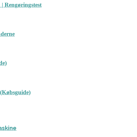
| Rengøringstest
nderne
de)
 (Købsguide)
askine