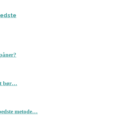
bedste
spåner?
Det bør…
n bedste metode…