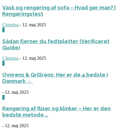
Vask og rengøring af sofa – Hvad gør man? |
Rengøringstest
Christina
-
12. maj 2025
0
Sådan fjerner du fedtpletter (Verificeret
Guide)
Christina
-
12. maj 2025
0
Ovnrens & Grillrens: Her er de 4 bedste i
Danmark →
-
12. maj 2025
1
Rengøring af fliser og klinker – Her er den
bedste metode …
-
12. maj 2025